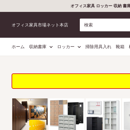
コ
オフィス家具 ロッカー 収納 書
ン
テ
オフィス家具市場ネット本店
ン
ツ
に
ホーム
収納書庫
ロッカー
掃除用具入れ
靴箱
ス
キ
ッ
プ
す
る