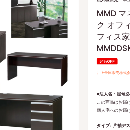
MMD 
ク オフ
フィス家
MMDDS
54%OFF
井上金庫販売株式
■法人名・屋号
この商品はお届
個人宅へのお届
タイプ:
片袖デスク