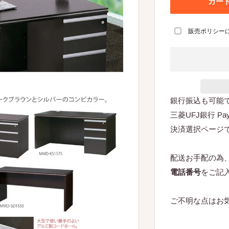
カー
販売ポリシー
銀行振込も可能
三菱UFJ銀行 P
決済選択ページ
配送お手配の為
電話番号
をご記
ご不明な点はお