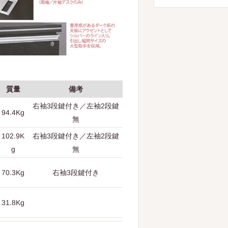
質量
備考
右袖3段鍵付き／左袖2段鍵
94.4Kg
無
102.9K
右袖3段鍵付き／左袖2段鍵
g
無
70.3Kg
右袖3段鍵付き
31.8Kg