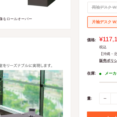
両袖デスク W1
像をロールオーバー
片袖デスク W1
販
¥117,
価格:
売
税込
価
【沖縄・
格
販売ポリ
在庫:
メーカ
量: