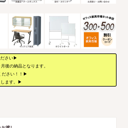
ください▶
ヶ月後の納品となります。
店ください！！▶
たします。▶
上お渡し