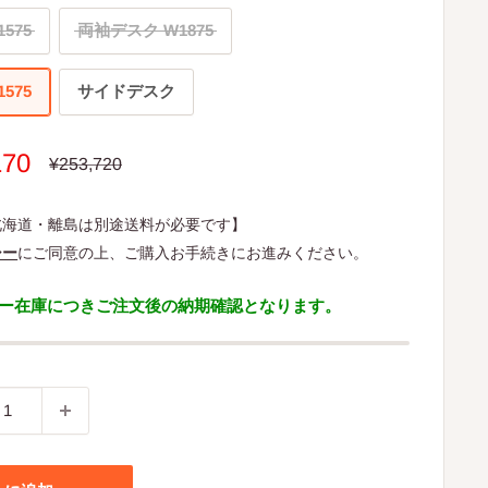
575
両袖デスク W1875
575
サイドデスク
170
通
¥253,720
常
価
格
北海道・離島は別途送料が必要です】
シー
にご同意の上、ご購入お手続きにお進みください。
ー在庫につきご注文後の納期確認となります。