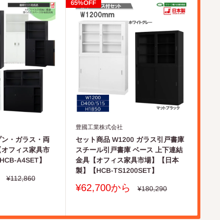
65%OFF
65%O
豊國工業株式会社
豊國
プン・ガラス・両
セット商品 W1200 ガラス引戸書庫
セッ
【オフィス家具市
スチール引戸書庫 ベース 上下連結
ル引
CB-A4SET】
金具【オフィス家具市場】【日本
【
製】【HCB-TS1200SET】
【H
通
¥112,860
常
販
販
¥62,700から
¥7
通
¥180,290
価
常
売
売
格
価
価
価
格
格
格