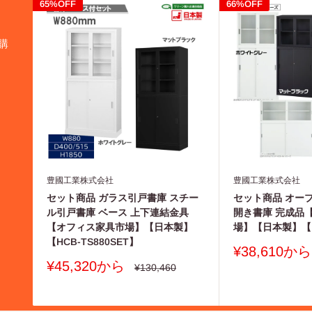
65%OFF
66%OFF
購
豊國工業株式会社
豊國工業株式会社
セット商品 ガラス引戸書庫 スチー
セット商品 オー
ル引戸書庫 ベース 上下連結金具
開き書庫 完成品
【オフィス家具市場】【日本製】
場】【日本製】【H
【HCB-TS880SET】
販
¥38,610から
売
販
¥45,320から
通
¥130,460
常
価
売
価
格
価
格
格