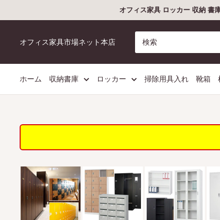
コ
オフィス家具 ロッカー 収納 書
ン
テ
オフィス家具市場ネット本店
ン
ツ
に
ホーム
収納書庫
ロッカー
掃除用具入れ
靴箱
ス
キ
ッ
プ
す
る