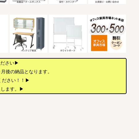
ください▶
ヶ月後の納品となります。
店ください！！▶
たします。▶