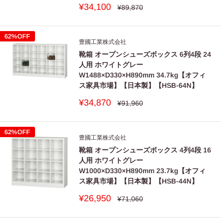
販
¥34,100
通
¥89,870
常
売
価
価
格
格
62%OFF
豊國工業株式会社
靴箱 オープンシューズボックス 6列4段 24
人用 ホワイトグレー
W1488×D330×H890mm 34.7kg【オフィ
ス家具市場】【日本製】【HSB-64N】
販
¥34,870
通
¥91,960
常
売
価
価
格
格
62%OFF
豊國工業株式会社
靴箱 オープンシューズボックス 4列4段 16
人用 ホワイトグレー
W1000×D330×H890mm 23.7kg【オフィ
ス家具市場】【日本製】【HSB-44N】
販
¥26,950
通
¥71,060
常
売
価
価
格