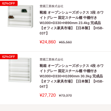
格
62%OFF
豊國工業株式会社
靴箱 オープンシューズボックス 3段 ホワ
イトグレー 固定スチール棚 中棚付き
W1000×D330×H890mm 23.4kg 完成品
【オフィス家具市場】【日本製】【HSB-
03T】
販
¥24,860
通
¥65,560
常
売
価
価
格
格
62%OFF
豊國工業株式会社
靴箱 オープンシューズボックス 4段 ホワ
イトグレー 固定スチール棚 中棚付き
W1000×D330×H1090mm 30.3kg 完成品
【オフィス家具市場】【日本製】【HSB-
04T】
販
¥27,720
通
¥73,370
常
売
価
価
格
格