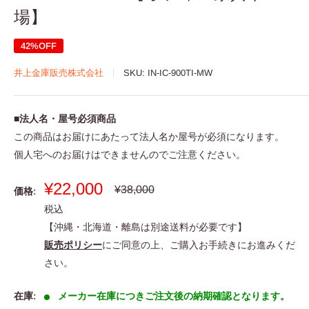
場】
42%OFF
井上金庫販売株式会社
SKU:
IN-IC-900TI-MW
■法人名・屋号必須商品
この商品はお届けにあたって法人名か屋号が必須になります。
個人宅へのお届けはできませんのでご注意ください。
販
¥22,000
通
¥38,000
価格:
常
売
税込
価
価
格
【沖縄・北海道・離島は別途送料が必要です】
格
販売ポリシー
にご同意の上、ご購入お手続きにお進みくだ
さい。
在庫:
メーカー在庫につきご注文後の納期確認となります。