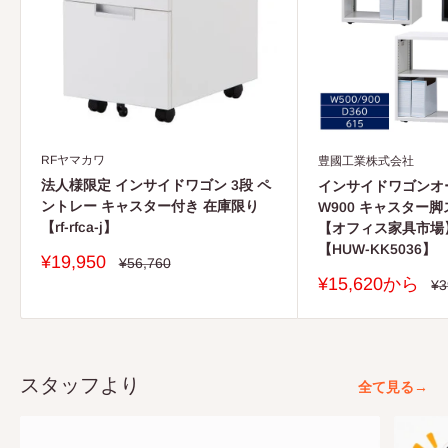
RFヤマカワ
豊國工業株式会社
法人様限定 インサイドワゴン 3段 ペ
インサイドワゴンオー
ントレー キャスター付き 在庫限り
W900 キャスター
【rf-rfca-j】
【オフィス家具市場
【HUW-KK5036】
販
¥19,950
通
¥56,760
常
売
販
¥15,620から
通
¥3
価
価
常
売
格
価
格
価
格
格
スタッフより
全て見る→