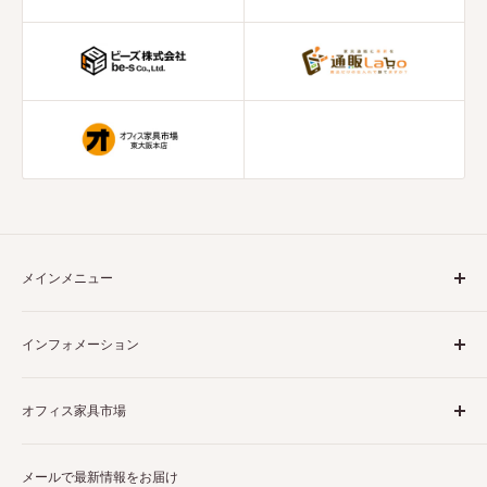
メインメニュー
ホーム
インフォメーション
収納書庫
ロッカー
商品について
オフィス家具市場
掃除用具入れ
決済について
靴箱
配送について
当店は様々なビジネスシーンで大活躍するオフィス家具を販
机・カウンター
メールで最新情報をお届け
破損・誤出荷・不良品について
売しています。また、
東大阪市の実店舗
は関西最大級の売り