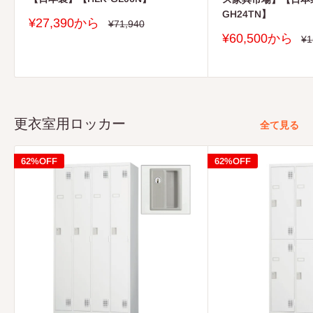
GH24TN】
販
¥27,390から
通
¥71,940
常
売
販
¥60,500から
通
¥1
価
価
常
売
格
価
格
価
格
格
更衣室用ロッカー
全て見る
62%OFF
62%OFF