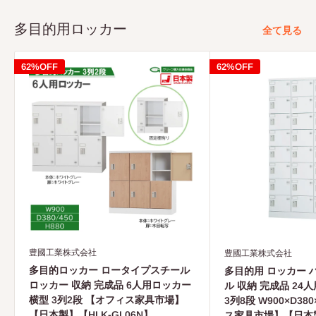
多目的用ロッカー
全て見る
62%OFF
62%OFF
豊國工業株式会社
豊國工業株式会社
多目的ロッカー ロータイプスチール
多目的用 ロッカー 
ロッカー 収納 完成品 6人用ロッカー
ル 収納 完成品 24
横型 3列2段 【オフィス家具市場】
3列8段 W900×D38
【日本製】【HLK-GL06N】
ス家具市場】【日本製