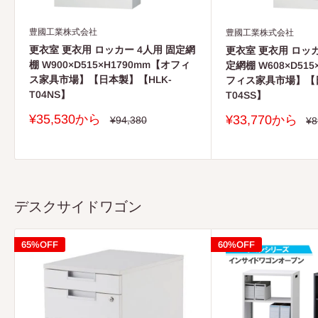
豊國工業株式会社
豊國工業株式会社
更衣室 更衣用 ロッカー 4人用 固定網
更衣室 更衣用 ロッカ
棚 W900×D515×H1790mm【オフィ
定網棚 W608×D515
ス家具市場】【日本製】【HLK-
フィス家具市場】【日
T04NS】
T04SS】
販
¥35,530から
販
¥33,770から
通
¥94,380
通
¥8
常
売
常
売
価
価
価
価
格
格
格
格
デスクサイドワゴン
65%OFF
60%OFF