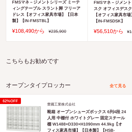
FMSマネ－ジメントシリーズ ミーテ
FMSマネ－ジメント
ィングテーブル スラント脚 フリーア
スク オフィスデスク
ドレス【オフィス家具市場】【日本
【オフィス家具市場
製】【IN-FMSTBL】
【IN-FMSDSK】
販
¥108,490から
販
¥56,510から
通
¥235,900
通
¥1
常
売
常
売
価
価
価
価
格
格
格
格
こちらもお勧めです
オープンタイプロッカー
全て見る
62%OFF
豊國工業株式会社
靴箱 オープンシューズボックス 6列4段 24
人用 中棚付 ホワイトグレー 固定スチール
棚 W1488×D330×H1090mm 44.9kg【オ
フィス家具市場】【日本製】【HSB-