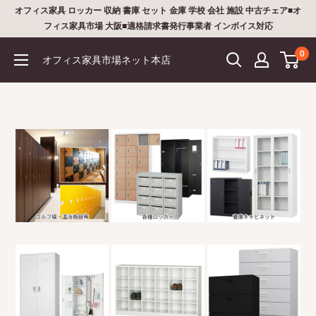
コ
オフィス家具 ロッカー 収納 書庫 セット 金庫 学校 会社 施設 中古チェア■オ
ン
フィス家具市場 大阪■適格請求書発行事業者 インボイス対応
テ
0
オフィス家具市場ネット本店
ン
ツ
に
ス
キ
ッ
プ
す
る