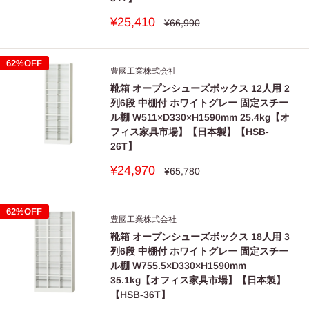
販
¥25,410
通
¥66,990
常
売
価
価
格
格
62%OFF
豊國工業株式会社
靴箱 オープンシューズボックス 12人用 2
列6段 中棚付 ホワイトグレー 固定スチー
ル棚 W511×D330×H1590mm 25.4kg【オ
フィス家具市場】【日本製】【HSB-
26T】
販
¥24,970
通
¥65,780
常
売
価
価
格
格
62%OFF
豊國工業株式会社
靴箱 オープンシューズボックス 18人用 3
列6段 中棚付 ホワイトグレー 固定スチー
ル棚 W755.5×D330×H1590mm
35.1kg【オフィス家具市場】【日本製】
【HSB-36T】