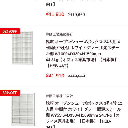
64T】
販
¥41,910
通
¥110,660
常
売
価
価
格
格
62%OFF
豊國工業株式会社
靴箱 オープンシューズボックス 24人用 4
列6段 中棚付 ホワイトグレー 固定スチー
ル棚 W1000×D330×H1590mm
44.8kg【オフィス家具市場】【日本製】
【HSB-46T】
販
¥41,910
通
¥110,550
常
売
価
価
格
格
62%OFF
豊國工業株式会社
靴箱 オープンシューズボックス 3列4段 12
人用 中棚付 ホワイトグレー 固定スチール
棚 W755.5×D330×H1090mm 24.7kg【オ
フィス家具市場】【日本製】【HSB-
34T】