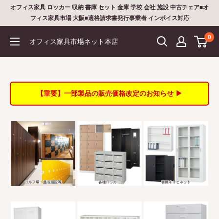
コ
オフィス家具 ロッカー 収納 書庫 セット 金庫 学校 会社 施設 中古チェア■オ
ン
フィス家具市場 大阪■適格請求書発行事業者 インボイス対応
テ
0
オフィス家具市場ネット本店
ン
ツ
に
ス
【重要】一部製品の販売価格改定のお知らせ ▶
キ
ッ
プ
す
る