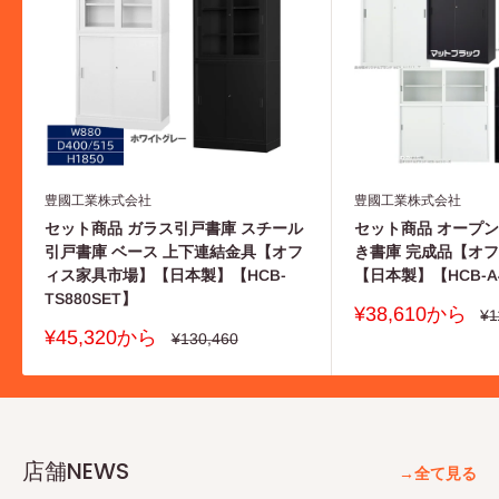
豊國工業株式会社
豊國工業株式会社
セット商品 ガラス引戸書庫 スチール
セット商品 オープ
引戸書庫 ベース 上下連結金具【オフ
き書庫 完成品【オ
ィス家具市場】【日本製】【HCB-
【日本製】【HCB-A
TS880SET】
販
¥38,610から
通
¥1
常
売
販
¥45,320から
通
¥130,460
価
価
常
売
格
価
格
価
格
格
店舗NEWS
→全て見る