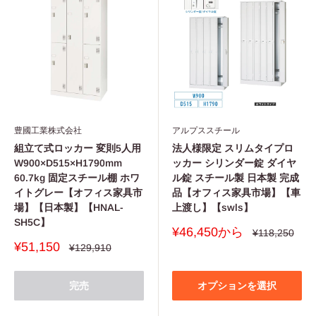
豊國工業株式会社
アルプススチール
組立て式ロッカー 変則5人用
法人様限定 スリムタイプロ
W900×D515×H1790mm
ッカー シリンダー錠 ダイヤ
60.7kg 固定スチール棚 ホワ
ル錠 スチール製 日本製 完成
イトグレー【オフィス家具市
品【オフィス家具市場】【車
場】【日本製】【HNAL-
上渡し】【swls】
SH5C】
販
¥46,450から
通
¥118,250
常
売
販
¥51,150
通
¥129,910
価
価
常
売
格
価
格
価
格
格
完売
オプションを選択