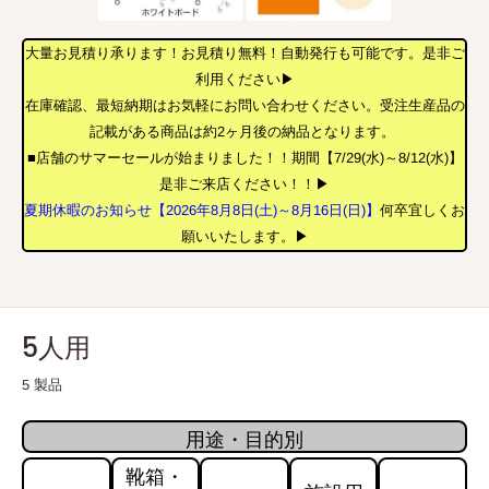
大量お見積り承ります！お見積り無料！自動発行も可能です。是非ご
利用ください▶
在庫確認、最短納期はお気軽にお問い合わせください。受注生産品の
記載がある商品は約2ヶ月後の納品となります。
■店舗のサマーセールが始まりました！！期間【7/29(水)～8/12(水)】
是非ご来店ください！！▶
夏期休暇のお知らせ【2026年8月8日(土)～8月16日(日)】
何卒宜しくお
願いいたします。▶
5人用
5 製品
用途・目的別
靴箱・