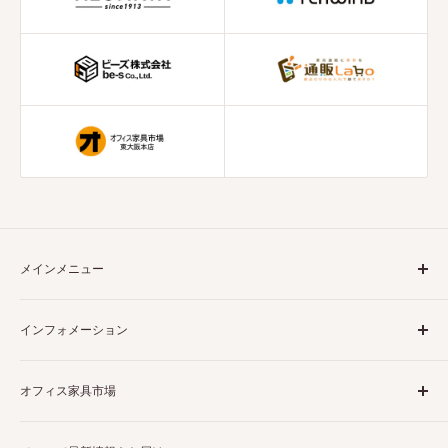
メインメニュー
ホーム
インフォメーション
収納書庫
ロッカー
商品について
オフィス家具市場
掃除用具入れ
決済について
靴箱
配送について
当店は様々なビジネスシーンで大活躍するオフィス家具を販