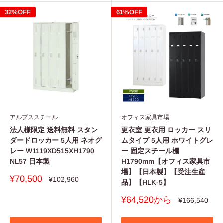
32%OFF
61%OFF
アルプススチール
オフィス家具市場
法人様限定 送料無料 スタン
更衣室 更衣用 ロッカー スリ
ダードロッカー 5人用 ネオグ
ムタイプ 5人用 ホワイトグレ
レー W1119XD515XH1790
ー 固定スチール棚
NL57 日本製
H1790mm【オフィス家具市
場】【日本製】【受注生産
販
¥70,500
通
¥102,960
品】【HLK-5】
常
売
価
価
販
¥64,520から
格
通
¥166,540
格
常
売
価
価
格