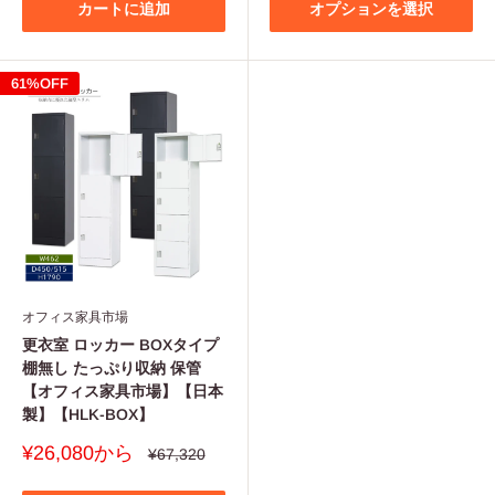
格
カートに追加
オプションを選択
61%OFF
オフィス家具市場
更衣室 ロッカー BOXタイプ
棚無し たっぷり収納 保管
【オフィス家具市場】【日本
製】【HLK-BOX】
販
¥26,080から
通
¥67,320
常
売
価
価