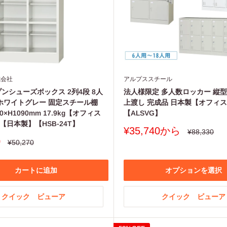
式会社
アルプススチール
ンシューズボックス 2列4段 8人
法人様限定 多人数ロッカー 縦型
 ホワイトグレー 固定スチール棚
上渡し 完成品 日本製【オフィ
30×H1090mm 17.9kg【オフィス
【ALSVG】
【日本製】【HSB-24T】
販
¥35,740から
通
¥88,330
常
売
0
通
¥50,270
価
常
価
格
価
格
格
カートに追加
オプションを選択
クイック ビューア
クイック ビューア