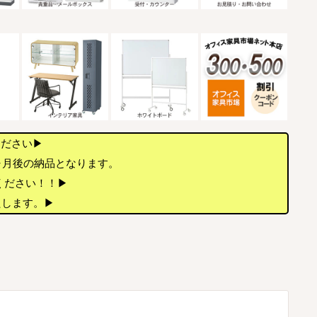
ください▶
ヶ月後の納品となります。
店ください！！▶
たします。▶