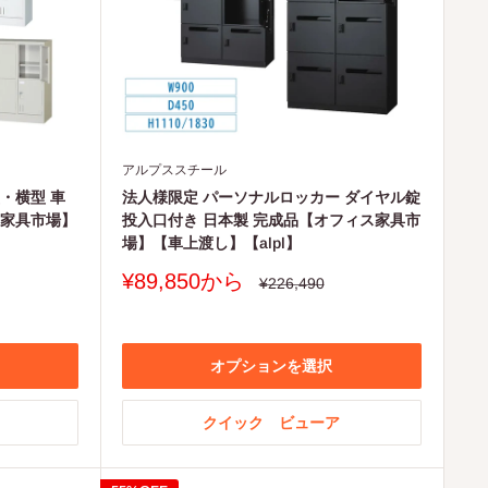
アルプススチール
・横型 車
法人様限定 パーソナルロッカー ダイヤル錠
ス家具市場】
投入口付き 日本製 完成品【オフィス家具市
場】【車上渡し】【alpl】
販
¥89,850から
通
¥226,490
常
売
価
価
格
格
オプションを選択
クイック ビューア