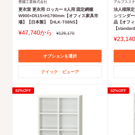
豊國工業株式会社
アルプスス
更衣室 更衣用 ロッカー 8人用 固定網棚
法人様限定
W900×D515×H1790mm【オフィス家具市
シリンダー
場】【日本製】【HLK-T08NS】
品【オフィ
【standar
販
¥47,740から
通
¥126,170
常
売
販
¥23,1
価
価
売
格
格
価
格
オプションを選択
クイック ビューア
62%OFF
62%OFF