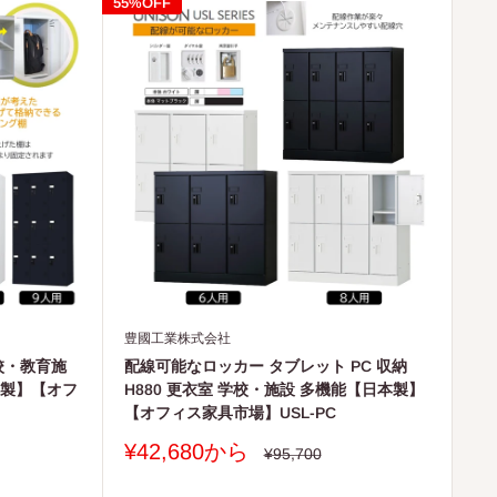
55%OFF
豊國工業株式会社
校・教育施
配線可能なロッカー タブレット PC 収納
本製】【オフ
H880 更衣室 学校・施設 多機能【日本製】
【オフィス家具市場】USL-PC
販
¥42,680から
通
¥95,700
常
売
価
価