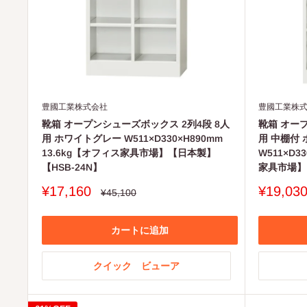
豊國工業株式会社
豊國工業株
靴箱 オープンシューズボックス 2列4段 8人
靴箱 オープ
用 ホワイトグレー W511×D330×H890mm
用 中棚付
13.6kg【オフィス家具市場】【日本製】
W511×D3
【HSB-24N】
家具市場】
販
販
¥17,160
¥19,03
通
¥45,100
常
売
売
価
価
価
格
格
格
カートに追加
クイック ビューア