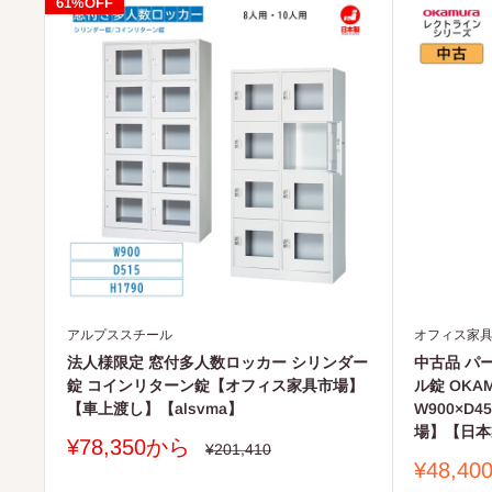
61%OFF
アルプススチール
オフィス家
法人様限定 窓付多人数ロッカー シリンダー
中古品 パ
錠 コインリターン錠【オフィス家具市場】
ル錠 OKA
【車上渡し】【alsvma】
W900×D
場】【日本製
販
¥78,350から
通
¥201,410
常
売
販
¥48,4
価
価
売