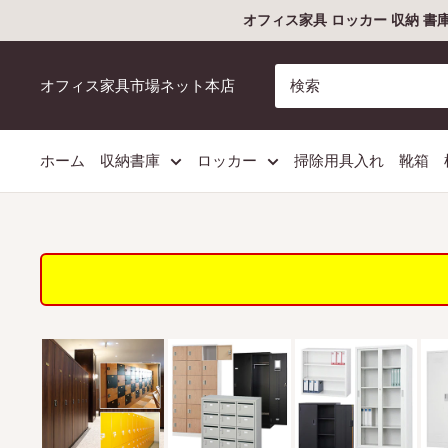
コ
オフィス家具 ロッカー 収納 書
ン
テ
オフィス家具市場ネット本店
ン
ツ
に
ホーム
収納書庫
ロッカー
掃除用具入れ
靴箱
ス
キ
ッ
プ
す
る