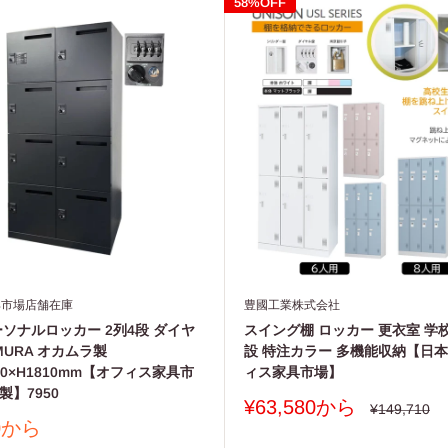
58%OFF
具市場店舗在庫
豊國工業株式会社
ーソナルロッカー 2列4段 ダイヤ
スイング棚 ロッカー 更衣室 学
MURA オカムラ製
設 特注カラー 多機能収納【日
450×H1810mm【オフィス家具市
ィス家具市場】
】7950
販
¥63,580から
通
¥149,710
常
売
00から
価
価