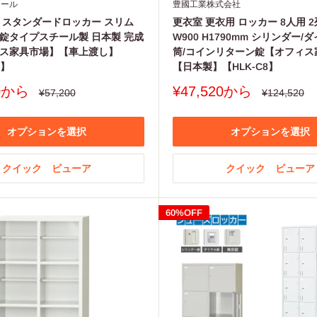
チール
豊國工業株式会社
 スタンダードロッカー スリム
更衣室 更衣用 ロッカー 8人用 2
錠タイプスチール製 日本製 完成
W900 H1790mm シリンダー/
ス家具市場】【車上渡し】
筒/コインリターン錠【オフィス
d】
【日本製】【HLK-C8】
販
40から
¥47,520から
通
通
¥57,200
¥124,520
常
常
売
価
価
価
格
格
格
オプションを選択
オプションを選択
クイック ビューア
クイック ビューア
60%OFF