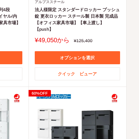
アルプススチール
列4段
法人様限定 スタンダードロッカー プッシュ
ダイヤル/内
錠 更衣ロッカー スチール製 日本製 完成品
家具市場】
【オフィス家具市場】【車上渡し】
【push】
販
¥49,050から
通
¥125,400
常
売
価
価
格
格
オプションを選択
クイック ビューア
60%OFF