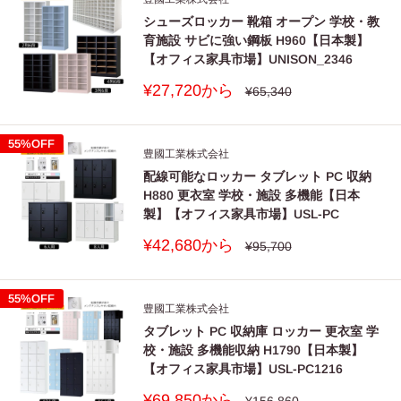
（イ）消耗部品（弊社指定部品）の交換
■ 主要材料が紙の場合
シューズロッカー 靴箱 オープン 学校・教
育施設 サビに強い鋼板 H960【日本製】
（口）第三者から転売・譲渡を受けた場合
【オフィス家具市場】UNISON_2346
（ハ）中古品を購入した場合
ア
紙の原料は古紙パルプ配合率50%以上であること。
販
¥27,720から
（二）火災・水害・塩害・ガス害や地震などの天災地変に
通
¥65,340
常
売
紙の原料にバージンパルプが使用される場合にあっては、
よる故障または破損（一部製品を除く）
価
価
格
その原料の原木は、伐採に当たって、原木の生産された国
格
（ホ）故意・過失に関係なく、使用上の誤りによる故障ま
55%OFF
イ
豊國工業株式会社
又は地域における森林に関する法令に照らして手続が適切
たは破損
配線可能なロッカー タブレット PC 収納
になされたものであること。
（へ）加工・改造、不当な修理による故障または破損
H880 更衣室 学校・施設 多機能【日本
（卜）屋外・温浴施設・プールなどで使用された場合の故
上記イについては、間伐材により製造されたバージンパル
製】【オフィス家具市場】USL-PC
障または破損（一部製品を除く）
プ及び合板 ・製材工場から発生する端材、林地残材・小
販
¥42,680から
通
¥95,700
（チ）使用上の消耗により発生する異音などの現象変質ま
径木等の再生資源により製造されたパージンパルプのう
常
売
ウ
価
価
たはさび・かびの発生
ち、合板・製材工場から発生する端材、林地残材・小径木
格
格
55%OFF
（リ）外観の傷・ヘこみ・変形や再現のできない不良
等の再生資源により製造されたパージンパルプには適用し
豊國工業株式会社
（ヌ）一般的に品質や機能上、影蓉のない感応的現象（に
ない。
タブレット PC 収納庫 ロッカー 更衣室 学
おい、音嗚りや振動など）
校・施設 多機能収納 H1790【日本製】
【オフィス家具市場】USL-PC1216
販
¥69,850から
通