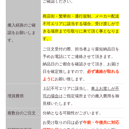
ご確認ください。
■
上段の扉や引出しを開いたまま着替えや作業をしないでく
表2の評価項目ごとに評価基準に示された環境配慮設計が
ウ
ださい。
なされていること
商店街・繁華街・通行規制、メーカー配送
立ち上がった際に上段の扉や引出しでケガをすることがあ
不可エリアに該当する場合、受け渡しがで
搬入経路のご確
ります。
■ 表1
きる場所まで引取りに来て頂く事となりま
認をお願いしま
大部分の材料が金属類である棚又は収納用什器（収納庫）の棚板
■
製品を積み重ねる場合は上下連結を行ってください。
す。
す。
にかかる機能重量の基準
指定以外の積み重ねはしないでください。正しく設置され
ご注文受付の際、担当者より最短納品日を
ないと転倒しケガをすることがあります。
予めお電話にてご連絡させて頂きます。
■
ボルトやネジがゆるんだまま使用しないでください。
区分
基準
納品日のご都合を確認させて頂き、お届け
本体が壊れたり、可動部が故障したり、部材が落下したり
日を確定致しますので、
必ず連絡が取れる
収納庫（力ルテ収納棚等の特殊用途は除
してケガをすることがあります。
0.1
ように
お願い致します。
く。）の棚板
ボルトやネジのゆるみを発見された際は締め直してくださ
上記不可エリアに該当し、
車上お渡しが不
棚（書架・軽量棚・中量棚）の棚板
0.1
い。
増員費用
可の場合
はご指定場所までの搬入費用を御
備考）棚板に適用される機能重量の基準の算出方法は、次式によ
■
天板（天板の外縁部）に耐荷重以上のものを乗せないでく
見積いたします。
る。
ださい。
機能重量の基準＝棚板重量（kg）ー棚耐荷重（kg)
複数台のご注文
分納となる可能性がございます。
天板のたわみによって落下することがあります。
（機能重量とは、棚板の重さ当たりの耐荷重をいう）
お受け取りの日は必ず
午前・午後共に対応
■
子鍵を本体の中に入れて扉を閉めないでください。