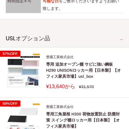
時間指定不可
可能な日
をご教示くださいますようお願い
■表2
また、スペアキーは施錠後の紛失に備えて別のところに保
致します。
大部分の材料が金属類である棚又は収納用什器に係る環境配慮項
管してください。
目
■
施錠状態にして扉を閉めないでください。
錠のかかり部が破損することがあります。
目的
評価項目
評価基準
USLオプション品
■
危険物（壊れ物、薬品、生き物など）は収納しないでくだ
→
さい。
リデュー
原材料の使用
原材料の使用量の削減をしている
人体や衣服などを傷つける可能性があります。
ス配慮設
57%OFF
削減
こと。
豊國工業株式会社
計
■
貢重品は保管しないでください。
専用 追加オープン棚 サビに強い鋼板
簡易施錠ですので、錠を壊されて盗まれる可能性がありま
軽量化・減量
部品・部材の軽量化・減量化をし
H290 UNISONロッカー用【日本製】【オ
す。
フィス家具市場】usl_box
化
ていること。
販
■
製品の梱包など、お届けに関しては万全を尽くしておりま
¥13,640から
通
¥31,570
リサイク
常
再生可能材料
売
すが、配送中に損傷が生じる場合もあります。
ル配慮設
再生可能な材料をしていること。
価
価
の使用
格
商品到着当日を過ぎると事故処理が難しくなりますので、
格
計
59%OFF
豊國工業株式会社
必ず到着時に製品をご確認いただき万が一損偽のある場合
再生可能材料
再生可能な材料をしている部分は
専用三角屋根 H300 荷物放置防止 防塵対
は当日中にご連絡頂きますようお願いいたします。
部品の分離・
部品ごとに簡易に分離・分解でき
策 スイング棚ロッカー用【日本製】【オ
■
受領後の打痕や傷などの破損事故に対する保証は対応いた
フィス家具市場】
分解の容易化
る接合方法であること。