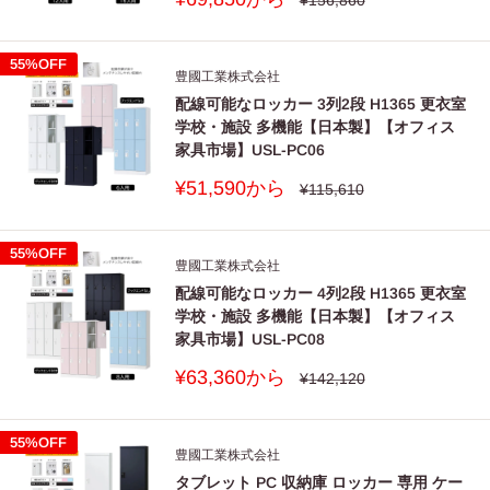
¥156,860
常
売
■全品目（主要材料に関わらず）
価
価
保守部品又は消耗品の供給期間は、当該製品の製造終了5年以
格
格
55%OFF
上とすること。
豊國工業株式会社
※保守部品又は消耗品に関して
配線可能なロッカー 3列2段 H1365 更衣室
学校・施設 多機能【日本製】【オフィス
基本的な性能を一定期間維持するために、交換、補充用として
家具市場】USL-PC06
供給することによりその製品の性能が回復可能な以下の部品
販
¥51,590から
【 キャスター、アジャスター、脚端具、鍵 】（同等の性能を
通
¥115,610
常
売
有する代用部品を含む）
価
価
格
格
※参照 グリーン購入法の手引き［オフィス家具等］第10 版 20 18
55%OFF
豊國工業株式会社
年7 月より
配線可能なロッカー 4列2段 H1365 更衣室
学校・施設 多機能【日本製】【オフィス
家具市場】USL-PC08
販
¥63,360から
通
¥142,120
常
売
価
価
格
格
55%OFF
豊國工業株式会社
タブレット PC 収納庫 ロッカー 専用 ケー