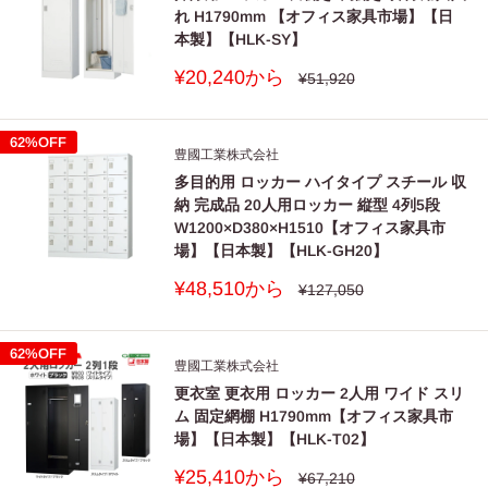
れ H1790mm 【オフィス家具市場】【日
本製】【HLK-SY】
販
¥20,240から
通
¥51,920
常
売
価
価
格
格
62%OFF
豊國工業株式会社
多目的用 ロッカー ハイタイプ スチール 収
納 完成品 20人用ロッカー 縦型 4列5段
W1200×D380×H1510【オフィス家具市
場】【日本製】【HLK-GH20】
販
¥48,510から
通
¥127,050
常
売
価
価
格
格
62%OFF
豊國工業株式会社
更衣室 更衣用 ロッカー 2人用 ワイド スリ
ム 固定網棚 H1790mm【オフィス家具市
場】【日本製】【HLK-T02】
販
¥25,410から
通
¥67,210