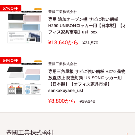
価
格
格
57%OFF
豊國工業株式会社
専用 追加オープン棚 サビに強い鋼板
H290 UNISONロッカー用【日本製】【オ
フィス家具市場】usl_box
販
¥13,640から
通
¥31,570
常
売
価
価
格
格
54%OFF
豊國工業株式会社
専用三角屋根 サビに強い鋼板 H270 荷物
放置防止 防塵対策 UNISONロッカー用
【日本製】【オフィス家具市場】
sankakuyane_usl
販
¥8,800から
通
¥19,140
常
売
価
価
格
格
豊國工業株式会社
→