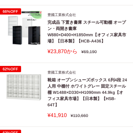
価
価
格
格
66%OFF
豊國工業株式会社
完成品 下置き書庫 スチール可動棚 オープ
ン・両開き書庫
W880×D400×H1850mm【オフィス家具市
場】【日本製】【HCB-A436】
販
¥23,870から
通
¥69,190
常
売
価
価
格
格
62%OFF
豊國工業株式会社
靴箱 オープンシューズボックス 6列4段 24
人用 中棚付 ホワイトグレー 固定スチール
棚 W1488×D330×H1090mm 44.9kg【オ
フィス家具市場】【日本製】【HSB-
64T】
販
¥41,910
通
¥110,660
常
売
価
価
格
格
62%OFF