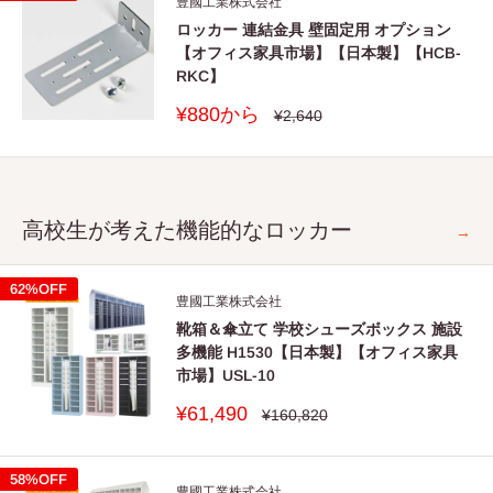
豊國工業株式会社
ロッカー 連結金具 壁固定用 オプション
■主要材料が木材の場合
■
無料修理規定
【オフィス家具市場】【日本製】【HCB-
欠の工の要件を満たすとともに、使用している原料に応じ、ア、
RKC】
1
保証項目は日本国内においてのみ有効となります。
イ及びウの要件を満たすこと。
販
¥880から
通
2
保証期間中に、取扱説明書の注意書にしたがった正常な使
¥2,640
常
売
用状態で当社の
価
価
格
間伐材、合板・製材工場から発生する端材等の再生資源で
格
責任と認められる不具合・故障が発生した場合は、無料修
ア
あること。
理をさせていただきます。その際、部材交換が必要な場合
高校生が考えた機能的なロッカー
に本製品と同等の機能部材を使用する場合があります。
間伐材は、伐採に当たって、原木の生産された国又は地域
→
また、弊社の判断により製品全体を交換させていただくこ
イ
における森林に関する法令に照らして手続きが適切になさ
とがありますので、あらかじめご了承願います。
れたものであること。
62%OFF
豊國工業株式会社
3
お買い上げ日から保証期間中に故障が発生した場合はお買
上記ア以外の場合にあっては、原料の原木は、伐係に当た
靴箱＆傘立て 学校シューズボックス 施設
い上げの販売店へご相談ください。
多機能 H1530【日本製】【オフィス家具
ウ
って、原木の生産された国又は地域における森林に関する
市場】USL-10
法令に照らして手続きが適切になされたものであること。
4
保証期間が過ぎた後や保証が適用されない故障につきまし
販
¥61,490
通
¥160,820
ては、有料にて修理を承ります。
材料からホルムアルデヒ卜の放散速度が、0 .02mg/m2 以
常
売
エ
価
下又はこれと同等のものであること
価
5
保証期間内でも以下の場合は有料となりますのでご了承願
格
格
58%OFF
います。
豊國工業株式会社