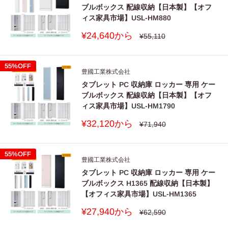
ブルボックス 配線収納【日本製】【オフ
ィス家具市場】USL-HM880
販
¥24,640から
通
¥55,110
常
売
価
価
格
格
55%OFF
豊國工業株式会社
タブレット PC 収納庫 ロッカー 専用 ケー
ブルボックス 配線収納【日本製】【オフ
ィス家具市場】USL-HM1790
販
¥32,120から
通
¥71,940
常
売
価
価
格
格
55%OFF
豊國工業株式会社
タブレット PC 収納庫 ロッカー 専用 ケー
ブルボックス H1365 配線収納【日本製】
【オフィス家具市場】USL-HM1365
販
¥27,940から
通
¥62,590
常
売
価