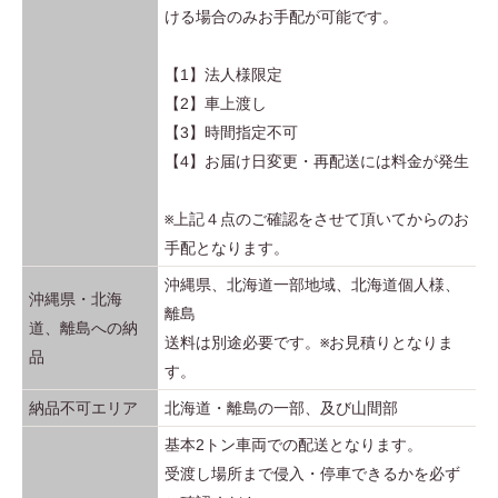
ける場合のみお手配が可能です。
主に、オフィス家具等の品収白納用什器（棚以外）に該当致し
■
製品が前方に傾いていると、靡が開いたり、引出しが飛び
ます。
出てくることがあります。
【1】法人様限定
品目 ・いす・机 ・棚・収納用什器（棚以外）
■
当カタログの掲載商品は全て屋内用になります。屋外での
【2】車上渡し
■判断の基準
使用は故障やサビの原因になります。
【3】時間指定不可
製品の主要材料ごとに下記判断を満たすこと。
【4】お届け日変更・再配送には料金が発生
■
直射日光や熱が当たる場所、湿気、乾燥の著しい場所には
■大部分の材料が金属類（95%以上）である棚又は収納用什器
設置しないでください。変形、変色、サビの原因になりま
表1 に示された区分の製品にあっては、次のア、イ及びウの要
※上記４点のご確認をさせて頂いてからのお
す。
件を、それ以外の場合にあっては、イ及びウの要件を満たすこ
手配となります。
■
直接水のかかる場所や水気の多い場所ではサビが発生する
と。
沖縄県、北海道一部地域、北海道個人様、
恐れがあります。
沖縄県・北海
離島
■
扉や引出しの内側に手を添えたまま操作をしないでくださ
道、離島への納
ア
区分ごとの基準を上回らないこと
送料は別途必要です。※お見積りとなりま
い。
品
す。
イ
単一素材分解可能率が90% 以上であること。
はさまれてケガをすることがあります。
納品不可エリア
北海道・離島の一部、及び山間部
単素材分解可能率は次式の算定方法による。
■
本体、棚板、引出しの上に乗らないでください。
基本2トン車両での配送となります。
壊れたり、転倒したりして重大なケガをすることがありま
単一素材分解可能率（%） ＝単一素材まで分解可能な部分
受渡し場所まで侵入・停車できるかを必ず
す。
／製数品部品数×100