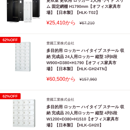
更衣室 更衣用 ロッカー 2人用 ワイド スリ
ム 固定網棚 H1790mm【オフィス家具市
場】【日本製】【HLK-T02】
販
¥25,410から
通
¥67,210
常
売
価
価
格
格
62%OFF
豊國工業株式会社
多目的用 ロッカー ハイタイプ スチール 収
納 完成品 24人用ロッカー 縦型 3列8段
W900×D380×H1790【オフィス家具市
場】【日本製】【HLK-GH24TN】
販
¥60,500から
通
¥157,960
常
売
価
価
格
格
62%OFF
豊國工業株式会社
多目的用 ロッカー ハイタイプ スチール 収
納 完成品 20人用ロッカー 縦型 4列5段
W1200×D380×H1510【オフィス家具市
場】【日本製】【HLK-GH20】