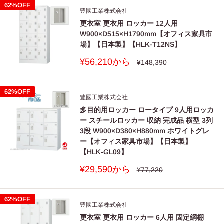
格
62%OFF
豊國工業株式会社
更衣室 更衣用 ロッカー 12人用
W900×D515×H1790mm【オフィス家具市
場】【日本製】【HLK-T12NS】
販
¥56,210から
通
¥148,390
常
売
価
価
格
格
62%OFF
豊國工業株式会社
多目的用ロッカー ロータイプ 9人用ロッカ
ー スチールロッカー 収納 完成品 横型 3列
3段 W900×D380×H880mm ホワイトグレ
ー【オフィス家具市場】【日本製】
【HLK-GL09】
販
¥29,590から
通
¥77,220
常
売
価
価
格
格
62%OFF
豊國工業株式会社
更衣室 更衣用 ロッカー 6人用 固定網棚