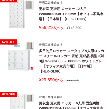
豊國工業株式会社
更衣室 更衣用 ロッカー 12人用
W900×D515×H1790mm【オフィス家具市
場】【日本製】【HLK-T12NS】
販
¥56,210から
通
¥148,390
常
売
価
価
格
格
62%OFF
豊國工業株式会社
多目的用ロッカー ロータイプ 9人用ロッカ
ー スチールロッカー 収納 完成品 横型 3列
3段 W900×D380×H880mm ホワイトグレ
ー【オフィス家具市場】【日本製】
【HLK-GL09】
販
¥29,590から
通
¥77,220
常
売
価
価
格
格
62%OFF
豊國工業株式会社
更衣室 更衣用 ロッカー 6人用 固定網棚
W900×D515×H1790mm【オフィス家具市