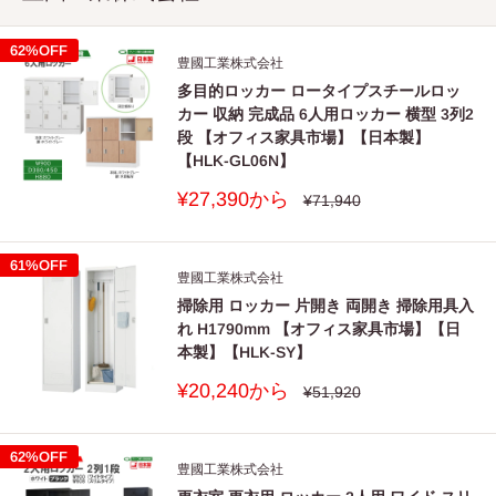
62%OFF
豊國工業株式会社
多目的ロッカー ロータイプスチールロッ
カー 収納 完成品 6人用ロッカー 横型 3列2
段 【オフィス家具市場】【日本製】
【HLK-GL06N】
販
¥27,390から
通
¥71,940
常
売
価
価
格
格
61%OFF
豊國工業株式会社
掃除用 ロッカー 片開き 両開き 掃除用具入
れ H1790mm 【オフィス家具市場】【日
本製】【HLK-SY】
販
¥20,240から
通
¥51,920
常
売
価
価
格
格
62%OFF
豊國工業株式会社