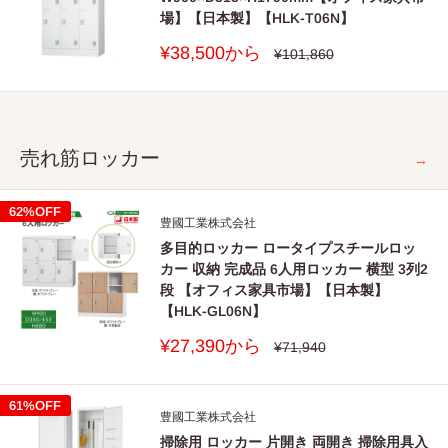
場】【日本製】【HLK-T06N】
販
¥38,500から
通
¥101,860
常
売
価
価
格
格
売れ筋ロッカー
→
62%OFF
豊國工業株式会社
多目的ロッカー ロータイプスチールロッ
カー 収納 完成品 6人用ロッカー 横型 3列2
段 【オフィス家具市場】【日本製】
【HLK-GL06N】
販
¥27,390から
通
¥71,940
常
売
価
価
格
格
61%OFF
豊國工業株式会社
掃除用 ロッカー 片開き 両開き 掃除用具入