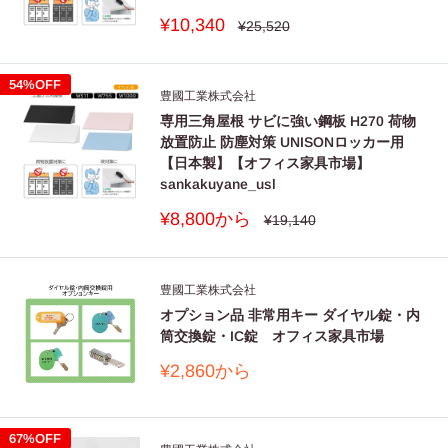
し兼ねます。
販
¥10,340
その他の部品は容易に取り外しが
通
¥25,520
常
売
■
保証期間は社団法人日本オフィス家貝協会(JOIFA)のガイド
できること。
価
価
格
ラインに準拠し、お買い上げの日から下記の年限とさせて
格
再生資源とし
合成樹脂部分の材料表示を図って
54%OFF
豊國工業株式会社
いただきます。
ての利用
いること。
専用三角屋根 サビに強い鋼板 H270 荷物
材質ごとに分別できる工夫を図っ
放置防止 防塵対策 UNISONロッカー用
外観・表面
【日本製】【オフィス家具市場】
ていること。
1年
塗装・樹脂部品の変色、退色や磨耗
sankakuyane_usl
仕上げ
販
¥8,800から
通
¥19,140
機構部・可
常
■主要材料がプラスチックの場合
売
2年
扉の開閉．錠前などの故障
価
動部
価
格
格
3年
構造部材
強度・構造体にかかわる破損
豊國工業株式会社
ア
主要材料がプラスチックの場合
オプション品 非常用キー ダイヤル錠・内
植物を原料とするプラスチックであって環境負荷低減効果
筒交換錠・IC錠 オフィス家具市場
※使用頻度としましては、週40時間（週5日として1日8時間）の
が確認されてものがプラスチック量重の25%以上使用され
労働時間を想定しています。
販
¥2,860から
イ
売
ていること、かつ、バイオベース合成ポリマー含有率1が
価
0%以上であること。
■アフタ一部品は製品廃番後5年間対応いたします。
格
67%OFF