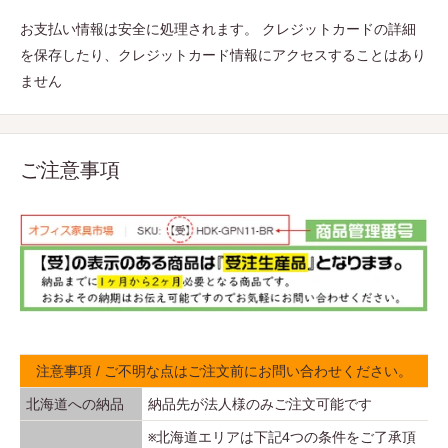
先的に購入する「グリーン購入」を推
ます。
お支払い情報は安全に処理されます。 クレジットカードの詳細
進するための法律である
「国等による
■
乱暴な取扱いや用途以外の使用、分解・改造はしないでく
を保存したり、クレジットカード情報にアクセスすることはあり
ださい。
環境物品等の調達の推進等に関する法
ません
破損やケガをすることがあります。
律 (グリーン購入法)」
の基準を満たし
■
キャスター付き製品を移動させるときは転制の可能性がご
た製品
のことです
ざいますので段差に注意して、必ず長手方向に移動させて
ご注意事項
ください。
■
製品の持ち運び、組立、設置の際はすべり止めの付いた手
■オフィス家具等に関する特定調達品目
袋をご使用ください。
及び
■
アジャスター付き製品は床や壁にきちんと接するように調
その判断基準について
整してお使いください。
■
耐力のない床、水平でない床に設置する場合は、ベニヤ板
等を使用し、水平な場所に設置してください。
注意事項 / ご不明な点はご注文前にお問い合わせください。
『グリーン購入法適合商品』の記載がある商品は、オフィス家
水平が保たれない状態で設置すると、製品のゆがみ、扉な
北海道への納品
納品先が法人様のみご注文可能です
具等に関する特定調達品目及びその判断基準に基づいて製品表
ど可動部の操作不良、施錠の不備などの支障をきたすこと
※北海道エリアは下記4つの条件をご了承頂
記しています。
があります。