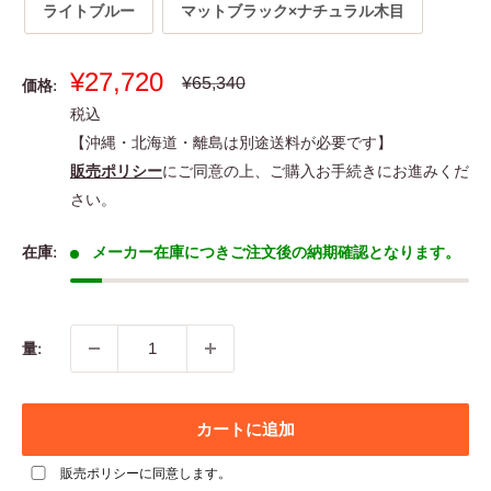
ライトブルー
マットブラック×ナチュラル木目
販
¥27,720
通
¥65,340
価格:
常
売
税込
価
価
格
【沖縄・北海道・離島は別途送料が必要です】
格
販売ポリシー
にご同意の上、ご購入お手続きにお進みくだ
さい。
在庫:
メーカー在庫につきご注文後の納期確認となります。
量:
カートに追加
販売ポリシー
に同意します。