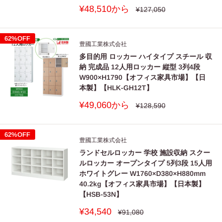
販
¥48,510から
通
¥127,050
常
売
価
価
格
格
62%OFF
豊國工業株式会社
多目的用 ロッカー ハイタイプ スチール 収
納 完成品 12人用ロッカー 縦型 3列4段
W900×H1790【オフィス家具市場】【日
本製】【HLK-GH12T】
販
¥49,060から
通
¥128,590
常
売
価
価
格
格
62%OFF
豊國工業株式会社
ランドセルロッカー 学校 施設収納 スクー
ルロッカー オープンタイプ 5列3段 15人用
ホワイトグレー W1760×D380×H880mm
40.2kg【オフィス家具市場】【日本製】
【HSB-53N】
販
¥34,540
通
¥91,080
常
売