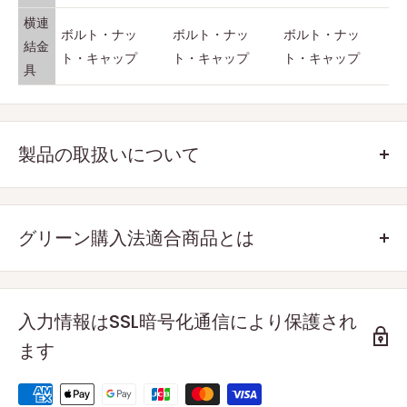
横連
ボルト・ナッ
ボルト・ナッ
ボルト・ナッ
結金
ト・キャップ
ト・キャップ
ト・キャップ
具
製品の取扱いについて
■
安全に使用していただくため、「使用上の注意」「取扱説
グリーン購入法適合商品とは
明書」をお読み頂き、正しく使用してください。
また、取扱説明書は大切に保管してください。
■
製品に貼ってある取扱い注意シールは剥がさないでくださ
入力情報はSSL暗号化通信により保護され
い。
グリーン購入法適合商品とは、
国や地
ます
■
使用中に異常や不具合を発見した時は、ただちに使用を中
方公共団体、事業者などが、環境負荷
止してお買い上げの販売店までご連絡ください。
の低減に配慮した製品やサービスを優
そのまま使用を続けると、重大なケガをするおそれがあり