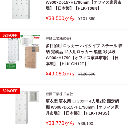
W900×D515×H1790mm【オフィス家具市
場】【日本製】【HLK-T06N】
販
¥38,500から
通
¥101,860
常
売
価
価
格
格
62%OFF
豊國工業株式会社
多目的用 ロッカー ハイタイプ スチール 収
納 完成品 12人用ロッカー 縦型 3列4段
W900×H1790【オフィス家具市場】【日
本製】【HLK-GH12T】
販
¥49,060から
通
¥128,590
常
売
価
価
格
格
62%OFF
豊國工業株式会社
更衣室 更衣用 ロッカー 4人用2段 固定網
棚 W608×D515×H1790mm【オフィス家
具市場】【日本製】【HLK-T04SS】
販
¥33,770から
通
¥89,100
常