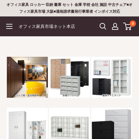
コ
オフィス家具 ロッカー 収納 書庫 セット 金庫 学校 会社 施設 中古チェア■オ
ン
フィス家具市場 大阪■適格請求書発行事業者 インボイス対応
テ
0
オフィス家具市場ネット本店
ン
ツ
に
ス
キ
ッ
プ
す
る