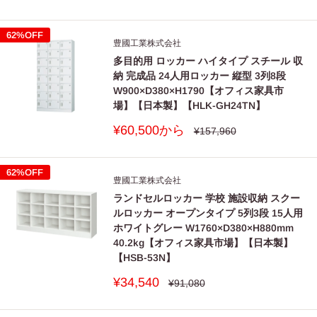
常
売
価
価
格
格
62%OFF
豊國工業株式会社
多目的用 ロッカー ハイタイプ スチール 収
納 完成品 24人用ロッカー 縦型 3列8段
W900×D380×H1790【オフィス家具市
場】【日本製】【HLK-GH24TN】
販
¥60,500から
通
¥157,960
常
売
価
価
格
格
62%OFF
豊國工業株式会社
ランドセルロッカー 学校 施設収納 スクー
ルロッカー オープンタイプ 5列3段 15人用
ホワイトグレー W1760×D380×H880mm
40.2kg【オフィス家具市場】【日本製】
【HSB-53N】
販
¥34,540
通
¥91,080
常
売
価
価
格