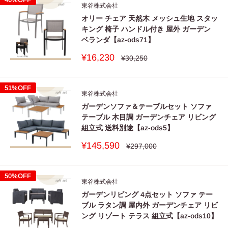
東谷株式会社
オリー チェア 天然木 メッシュ生地 スタッ
キング 椅子 ハンドル付き 屋外 ガーデン
ベランダ【az-ods71】
販
¥16,230
通
¥30,250
常
売
価
価
格
格
51%OFF
東谷株式会社
ガーデンソファ＆テーブルセット ソファ
テーブル 木目調 ガーデンチェア リビング
組立式 送料別途【az-ods5】
販
¥145,590
通
¥297,000
常
売
価
価
格
格
50%OFF
東谷株式会社
ガーデンリビング 4点セット ソファ テー
ブル ラタン調 屋内外 ガーデンチェア リビ
ング リゾート テラス 組立式【az-ods10】