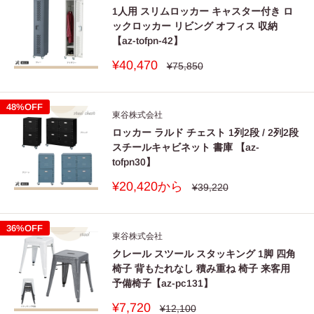
1人用 スリムロッカー キャスター付き ロ
ックロッカー リビング オフィス 収納
【az-tofpn-42】
販
¥40,470
通
¥75,850
常
売
価
価
格
格
48%OFF
東谷株式会社
ロッカー ラルド チェスト 1列2段 / 2列2段
スチールキャビネット 書庫 【az-
tofpn30】
販
¥20,420から
通
¥39,220
常
売
価
価
格
格
36%OFF
東谷株式会社
クレール スツール スタッキング 1脚 四角
椅子 背もたれなし 積み重ね 椅子 来客用
予備椅子【az-pc131】
販
¥7,720
通
¥12,100