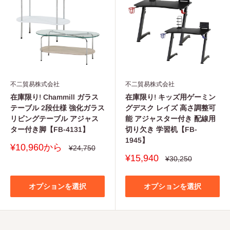
不二貿易株式会社
不二貿易株式会社
在庫限り! Chammill ガラス
在庫限り! キッズ用ゲーミン
テーブル 2段仕様 強化ガラス
グデスク レイズ 高さ調整可
リビングテーブル アジャス
能 アジャスター付き 配線用
ター付き脚【FB-4131】
切り欠き 学習机【FB-
1945】
販
¥10,960から
通
¥24,750
常
売
販
¥15,940
通
¥30,250
価
価
常
売
格
価
格
価
格
格
オプションを選択
オプションを選択