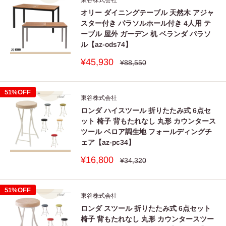
オリー ダイニングテーブル 天然木 アジャ
スター付き パラソルホール付き 4人用 テ
ーブル 屋外 ガーデン 机 ベランダ パラソ
ル【az-ods74】
販
¥45,930
通
¥88,550
常
売
価
価
格
格
51%OFF
東谷株式会社
ロンダ ハイスツール 折りたたみ式 6点セ
ット 椅子 背もたれなし 丸形 カウンタース
ツール ベロア調生地 フォールディングチ
ェア【az-pc34】
販
¥16,800
通
¥34,320
常
売
価
価
格
格
51%OFF
東谷株式会社
ロンダ スツール 折りたたみ式 6点セット
椅子 背もたれなし 丸形 カウンタースツー