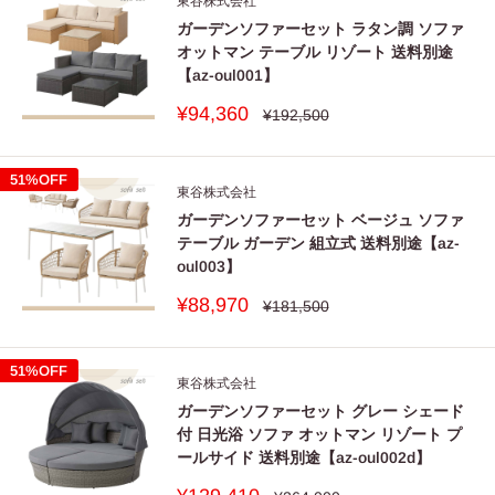
東谷株式会社
ガーデンソファーセット ラタン調 ソファ
オットマン テーブル リゾート 送料別途
【az-oul001】
販
¥94,360
通
¥192,500
常
売
価
価
格
格
51%OFF
東谷株式会社
ガーデンソファーセット ベージュ ソファ
テーブル ガーデン 組立式 送料別途【az-
oul003】
販
¥88,970
通
¥181,500
常
売
価
価
格
格
51%OFF
東谷株式会社
ガーデンソファーセット グレー シェード
付 日光浴 ソファ オットマン リゾート プ
ールサイド 送料別途【az-oul002d】
販