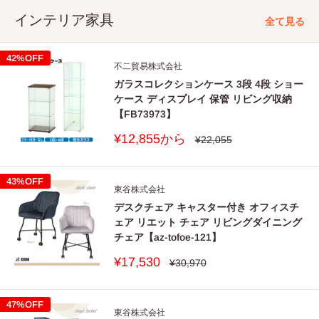
インテリア家具
全て見る
42%OFF
不二貿易株式会社
ガラスコレクションケース 3段 4段 ショー
ケース ディスプレイ 保管 リビング収納
【FB73973】
販
¥12,855から
通
¥22,055
常
売
価
価
格
格
43%OFF
東谷株式会社
デスクチェア キャスター付き オフィスチ
ェア リエット チェア リビングダイニング
チェア【az-tofoe-121】
販
¥17,530
通
¥30,970
常
売
価
価
格
格
47%OFF
東谷株式会社