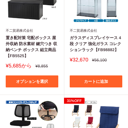
不二貿易株式会社
不二貿易株式会社
置き配対策 宅配ボックス 屋
ガラスディスプレイケース 4
外収納 防水素材 鍵穴つき 収
段 クリア 強化ガラス コレク
納ベンチ ボックス 組立商品
ションラック【FB98882】
【FB5525】
販
¥32,670
通
¥56,100
常
売
販
¥5,685から
通
¥8,855
価
価
常
売
格
価
格
価
格
格
オプションを選択
カートに追加
31%OFF