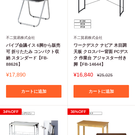
不二貿易株式会社
不二貿易株式会社
パイプ会議イス 6脚から販売
ワークデスク ナビア 木目調
可 折りたたみ コンパクト収
天板 クロスバー背面 PCデス
納 スタンダード【FB-
ク 作業台 アジャスター付き
88626】
脚【FB-14644】
販
販
¥17,890
¥16,840
通
¥25,025
常
売
売
価
価
価
格
格
格
カートに追加
カートに追加
34%OFF
36%OFF