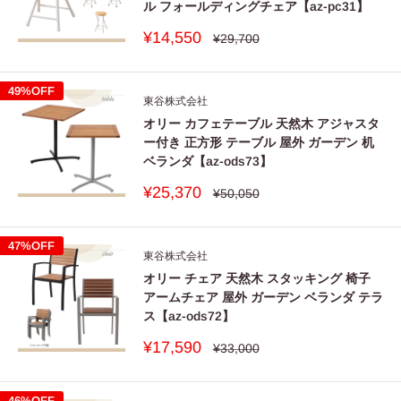
ル フォールディングチェア【az-pc31】
販
¥14,550
通
¥29,700
常
売
価
価
格
格
49%OFF
東谷株式会社
オリー カフェテーブル 天然木 アジャスタ
ー付き 正方形 テーブル 屋外 ガーデン 机
ベランダ【az-ods73】
販
¥25,370
通
¥50,050
常
売
価
価
格
格
47%OFF
東谷株式会社
オリー チェア 天然木 スタッキング 椅子
アームチェア 屋外 ガーデン ベランダ テラ
ス【az-ods72】
販
¥17,590
通
¥33,000
常
売
価
価
格
格
46%OFF