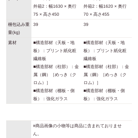
外箱2：幅1630 × 奥行
外箱2：幅1620 × 奥行
75 × 高さ450
70 × 高さ455
梱包込み重
39
39
量(kg)
素材
■構造部材（天板・地
■構造部材（天板・地
板）：プリント紙化粧
板）：プリント紙化粧
繊維板
繊維板
■構造部材（柱部）：金
■構造部材（柱部）：金
属（鋼）［めっき（ク
属（鋼）［めっき（ク
ロム）］
ロム）］
■構造部材（棚板・側
■構造部材（棚板・側
板）：強化ガラス
板）：強化ガラス
※商品画像の小物等は商品に含まれておりませ
ん。