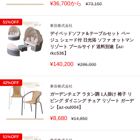
販
¥36,700から
通
¥73,150
常
売
価
価
格
格
51%OFF
東谷株式会社
デイベッドソファ＆テーブルセット ベー
ジュ シェード付 日光浴 ソファ オットマン
リゾート プールサイド 送料別途【az-
rkc536】
販
¥140,200
通
¥286,000
常
売
価
価
格
格
42%OFF
東谷株式会社
ガーデンチェア ラタン調 1人掛け 椅子 リ
ビング ダイニング チェア リゾート ガーデ
ン【az-oul004】
販
¥8,680
通
¥14,850
常
売
価
価
格
格
51%OFF