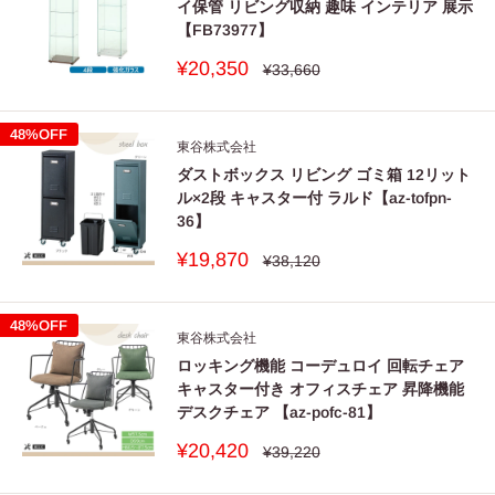
イ保管 リビング収納 趣味 インテリア 展示
【FB73977】
販
¥20,350
通
¥33,660
常
売
価
価
格
格
48%OFF
東谷株式会社
ダストボックス リビング ゴミ箱 12リット
ル×2段 キャスター付 ラルド【az-tofpn-
36】
販
¥19,870
通
¥38,120
常
売
価
価
格
格
48%OFF
東谷株式会社
ロッキング機能 コーデュロイ 回転チェア
キャスター付き オフィスチェア 昇降機能
デスクチェア 【az-pofc-81】
販
¥20,420
通
¥39,220
常
売
価
価