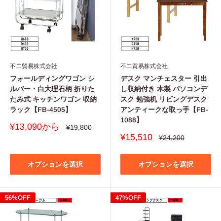
不二貿易株式会社
不二貿易株式会社
フォールディングワゴン シ
デスク マンチェスター 引出
ルバー・白大理石柄 折りた
し収納付き 木製 パソコンデ
たみ式 キッチンワゴン 収納
スク 勉強机 リビングデスク
ラック【FB-4505】
アンティークな取っ手【FB-
1088】
販
¥13,090から
通
¥19,800
常
売
販
¥15,510
通
¥24,200
価
価
常
売
格
価
格
価
格
格
オプションを選択
オプションを選択
56%OFF
47%OFF