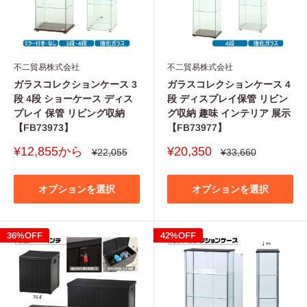
不二貿易株式会社
不二貿易株式会社
ガラスコレクションケース 3
ガラスコレクションケース 4
段 4段 ショーケース ディス
段 ディスプレイ保管 リビン
プレイ 保管 リビング収納
グ収納 趣味 インテリア 展示
【FB73973】
【FB73977】
販
販
¥12,855から
¥20,350
通
通
¥22,055
¥33,660
常
常
売
売
価
価
価
価
格
格
格
格
オプションを選択
オプションを選択
36%OFF
42%OFF