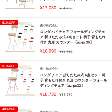
販
¥17,030
通
¥34,760
常
売
価
価
格
格
51%OFF
東谷株式会社
ロンダ ハイチェア フォールディングチェ
ア 折りたたみ式 4点セット 椅子 背もたれ
付き 丸形 カウンター【az-pc35】
販
¥18,990
通
¥38,720
常
売
価
価
格
格
51%OFF
東谷株式会社
ロンダ チェア 折りたたみ式 6点セット 椅
子 背もたれ付き 丸形 カウンター フォール
ディングチェア【az-pc32】
販
¥18,730
通
¥38,280
常
売
価
価
格
格
48%OFF
東谷株式会社