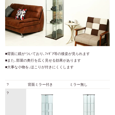
■背面に鏡がついており､ﾌｨｷﾞｱ等の後姿が見られます
■また､部屋の奥行を広く見せる効果があります
■大事な小物を､ほこりが付きにくくします
?
背面ミラー付き
ミラー無し
?