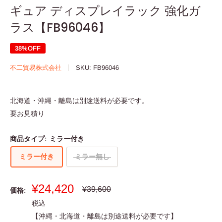
ギュア ディスプレイラック 強化ガ
ラス【FB96046】
38%OFF
不二貿易株式会社
SKU:
FB96046
北海道・沖縄・離島は別途送料が必要です。
要お見積り
商品タイプ:
ミラー付き
ミラー付き
ミラー無し
販
¥24,420
通
¥39,600
価格:
常
売
税込
価
価
格
【沖縄・北海道・離島は別途送料が必要です】