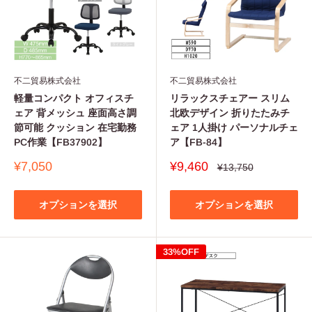
不二貿易株式会社
不二貿易株式会社
軽量コンパクト オフィスチ
リラックスチェアー スリム
ェア 背メッシュ 座面高さ調
北欧デザイン 折りたたみチ
節可能 クッション 在宅勤務
ェア 1人掛け パーソナルチェ
PC作業【FB37902】
ア【FB-84】
販
販
¥7,050
¥9,460
通
¥13,750
常
売
売
価
価
価
格
格
格
オプションを選択
オプションを選択
33%OFF