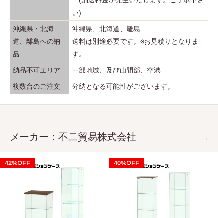
い)
沖縄県・北海
沖縄県、北海道、離島
道、離島への納
送料は別途必要です。※お見積りとなりま
品
す。
納品不可エリア
一部地域、及び山間部、空港
複数台のご注文
分納となる可能性がございます。
メーカー：不二貿易株式会社
→
42%OFF
40%OFF