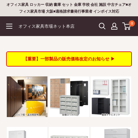
コ
オフィス家具 ロッカー 収納 書庫 セット 金庫 学校 会社 施設 中古チェア■オ
ン
フィス家具市場 大阪■適格請求書発行事業者 インボイス対応
テ
0
オフィス家具市場ネット本店
ン
ツ
に
ス
【重要】一部製品の販売価格改定のお知らせ ▶
キ
ッ
プ
す
る