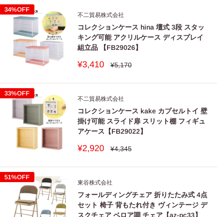
格
格
34%OFF
不二貿易株式会社
コレクションケース hina 壇式 3段 スタッ
キング可能 アクリルケース ディスプレイ
組立品 【FB29026】
販
¥3,410
通
¥5,170
常
売
価
価
格
格
33%OFF
不二貿易株式会社
コレクションケース kake カプセルトイ 壁
掛け可能 スライド扉 スリット棚 フィギュ
アケース【FB29022】
販
¥2,920
通
¥4,345
常
売
価
価
格
格
51%OFF
東谷株式会社
フォールディングチェア 折りたたみ式 4点
セット 椅子 背もたれ付き ヴィンテージ デ
スクチェア ベロア調 チェア【az-pc33】