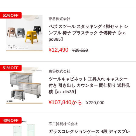
常
売
価
価
格
格
51%OFF
東谷株式会社
ペポ スツール スタッキング 4脚セット シ
ンプル 椅子 プラスチック 予備椅子【az-
pc865】
販
¥12,490
通
¥25,520
常
売
価
価
格
格
51%OFF
東谷株式会社
ツールキャビネット 工具入れ キャスター
付き 引き出し カウンター 間仕切り 送料見
積【az-dis39】
販
¥107,840から
通
¥220,000
常
売
価
価
格
格
40%OFF
不二貿易株式会社
ガラスコレクションケース 4段 ディスプレ