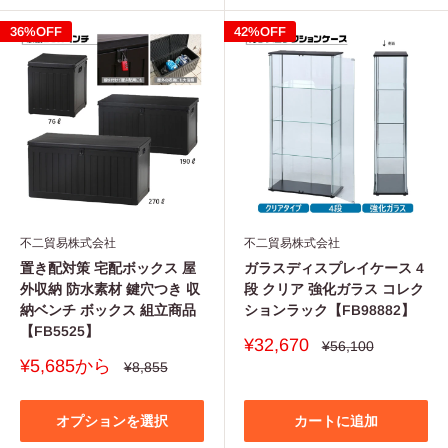
36%OFF
42%OFF
不二貿易株式会社
不二貿易株式会社
置き配対策 宅配ボックス 屋
ガラスディスプレイケース 4
外収納 防水素材 鍵穴つき 収
段 クリア 強化ガラス コレク
納ベンチ ボックス 組立商品
ションラック【FB98882】
【FB5525】
販
¥32,670
通
¥56,100
常
売
販
¥5,685から
通
¥8,855
価
価
常
売
格
価
格
価
格
格
オプションを選択
カートに追加