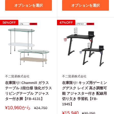
価
格
格
オプションを選択
オプションを選択
56%OFF
47%OFF
不二貿易株式会社
不二貿易株式会社
在庫限り! Chammill ガラス
在庫限り! キッズ用ゲーミン
テーブル 2段仕様 強化ガラス
グデスク レイズ 高さ調整可
リビングテーブル アジャス
能 アジャスター付き 配線用
ター付き脚【FB-4131】
切り欠き 学習机【FB-
1945】
販
¥10,960から
通
¥24,750
常
売
販
¥15,940
通
¥30,250