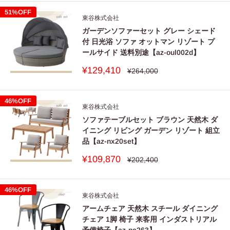
格
格
51%OFF
東谷株式会社
ガーデンソファーセット グレー シェード
付 日光浴 ソファ オットマン リゾート プ
ールサイド 送料別途【az-oul002d】
販
¥129,410
通
¥264,000
常
売
価
価
格
格
46%OFF
東谷株式会社
ソファテーブルセット ブラウン 天然木 ダ
イニング リビング ガーデン リゾート 組立
品【az-nx20set】
販
¥109,870
通
¥202,400
常
売
価
価
格
格
46%OFF
東谷株式会社
アームチェア 天然木 スチール ダイニング
チェア 1脚 椅子 来客用 インダストリアル
予備椅子【az-pc263】