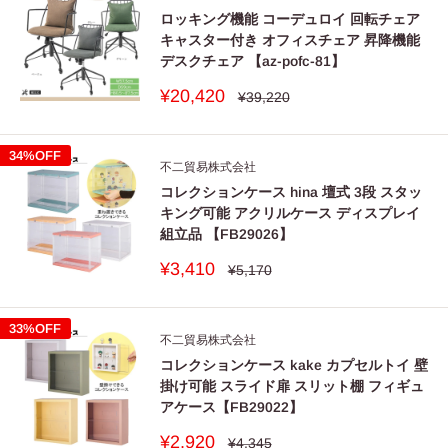
ロッキング機能 コーデュロイ 回転チェア
キャスター付き オフィスチェア 昇降機能
デスクチェア 【az-pofc-81】
販
¥20,420
通
¥39,220
常
売
価
価
格
格
34%OFF
不二貿易株式会社
コレクションケース hina 壇式 3段 スタッ
キング可能 アクリルケース ディスプレイ
組立品 【FB29026】
販
¥3,410
通
¥5,170
常
売
価
価
格
格
33%OFF
不二貿易株式会社
コレクションケース kake カプセルトイ 壁
掛け可能 スライド扉 スリット棚 フィギュ
アケース【FB29022】
販
¥2,920
通
¥4,345