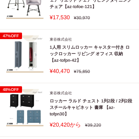
チェア【az-tofoe-121】
販
¥17,530
通
¥30,970
常
売
価
価
格
格
47%OFF
東谷株式会社
1人用 スリムロッカー キャスター付き ロ
ックロッカー リビング オフィス 収納
【az-tofpn-42】
販
¥40,470
通
¥75,850
常
売
価
価
格
格
48%OFF
東谷株式会社
ロッカー ラルド チェスト 1列2段 / 2列2段
スチールキャビネット 書庫 【az-
tofpn30】
販
¥20,420から
通
¥39,220
常
売
価
価
格