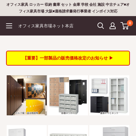
コ
オフィス家具 ロッカー 収納 書庫 セット 金庫 学校 会社 施設 中古チェア■オ
ン
フィス家具市場 大阪■適格請求書発行事業者 インボイス対応
テ
0
オフィス家具市場ネット本店
ン
ツ
に
ス
【重要】一部製品の販売価格改定のお知らせ ▶
キ
ッ
プ
す
る