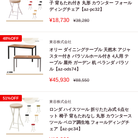
子 背もたれ付き 丸形 カウンター フォール
ディングチェア【az-pc32】
販
¥18,730
通
¥38,280
常
売
価
価
格
格
48%OFF
東谷株式会社
オリー ダイニングテーブル 天然木 アジャ
スター付き パラソルホール付き 4人用 テ
ーブル 屋外 ガーデン 机 ベランダ パラソ
ル【az-ods74】
販
¥45,930
通
¥88,550
常
売
価
価
格
格
51%OFF
東谷株式会社
ロンダ ハイスツール 折りたたみ式 6点セ
ット 椅子 背もたれなし 丸形 カウンタース
ツール ベロア調生地 フォールディングチ
ェア【az-pc34】