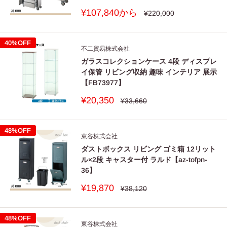
販
¥107,840から
通
¥220,000
常
売
価
価
格
格
40%OFF
不二貿易株式会社
ガラスコレクションケース 4段 ディスプレ
イ保管 リビング収納 趣味 インテリア 展示
【FB73977】
販
¥20,350
通
¥33,660
常
売
価
価
格
格
48%OFF
東谷株式会社
ダストボックス リビング ゴミ箱 12リット
ル×2段 キャスター付 ラルド【az-tofpn-
36】
販
¥19,870
通
¥38,120
常
売
価
価
格
格
48%OFF
東谷株式会社