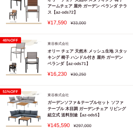
アームチェア 屋外 ガーデン ベランダ テラ
ス【az-ods72】
販
¥17,590
通
¥33,000
常
売
価
価
格
格
46%OFF
東谷株式会社
オリー チェア 天然木 メッシュ生地 スタッ
キング 椅子 ハンドル付き 屋外 ガーデン
ベランダ【az-ods71】
販
¥16,230
通
¥30,250
常
売
価
価
格
格
51%OFF
東谷株式会社
ガーデンソファ＆テーブルセット ソファ
テーブル 木目調 ガーデンチェア リビング
組立式 送料別途【az-ods5】
販
¥145,590
通
¥297,000
常
売