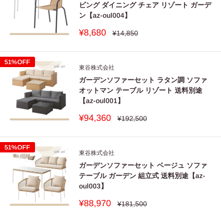
ビング ダイニング チェア リゾート ガーデ
ン【az-oul004】
販
¥8,680
通
¥14,850
常
売
価
価
格
格
51%OFF
東谷株式会社
ガーデンソファーセット ラタン調 ソファ
オットマン テーブル リゾート 送料別途
【az-oul001】
販
¥94,360
通
¥192,500
常
売
価
価
格
格
51%OFF
東谷株式会社
ガーデンソファーセット ベージュ ソファ
テーブル ガーデン 組立式 送料別途【az-
oul003】
販
¥88,970
通
¥181,500
常
売
価
価