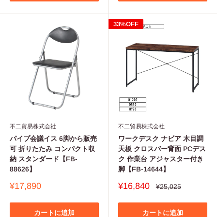
33%OFF
不二貿易株式会社
不二貿易株式会社
パイプ会議イス 6脚から販売
ワークデスク ナビア 木目調
可 折りたたみ コンパクト収
天板 クロスバー背面 PCデス
納 スタンダード【FB-
ク 作業台 アジャスター付き
88626】
脚【FB-14644】
販
販
¥17,890
¥16,840
通
¥25,025
常
売
売
価
価
価
格
格
格
カートに追加
カートに追加