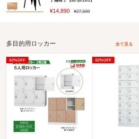
販
¥14,890
通
¥27,500
常
売
価
価
格
格
多目的用ロッカー
全て見る
62%OFF
62%OFF