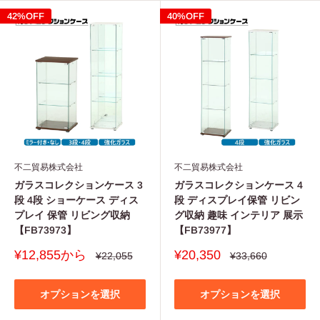
42%OFF
40%OFF
不二貿易株式会社
不二貿易株式会社
ガラスコレクションケース 3
ガラスコレクションケース 4
段 4段 ショーケース ディス
段 ディスプレイ保管 リビン
プレイ 保管 リビング収納
グ収納 趣味 インテリア 展示
【FB73973】
【FB73977】
販
販
¥12,855から
¥20,350
通
通
¥22,055
¥33,660
常
常
売
売
価
価
価
価
格
格
格
格
オプションを選択
オプションを選択