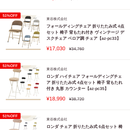
常
売
価
価
格
格
51%OFF
東谷株式会社
フォールディングチェア 折りたたみ式 4点
セット 椅子 背もたれ付き ヴィンテージ デ
スクチェア ベロア調 チェア【az-pc33】
販
¥17,030
通
¥34,760
常
売
価
価
格
格
51%OFF
東谷株式会社
ロンダ ハイチェア フォールディングチェ
ア 折りたたみ式 4点セット 椅子 背もたれ
付き 丸形 カウンター【az-pc35】
販
¥18,990
通
¥38,720
常
売
価
価
格
格
51%OFF
東谷株式会社
ロンダ チェア 折りたたみ式 6点セット 椅