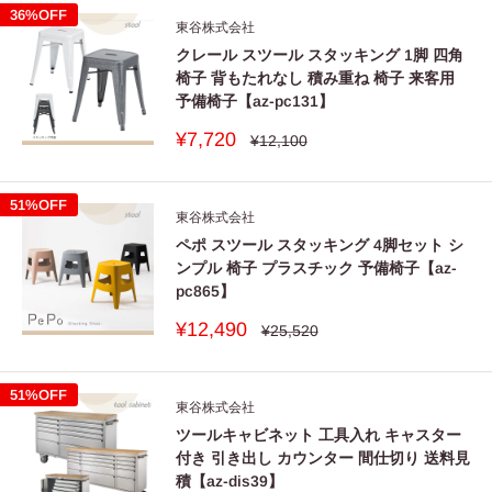
格
36%OFF
東谷株式会社
クレール スツール スタッキング 1脚 四角
椅子 背もたれなし 積み重ね 椅子 来客用
予備椅子【az-pc131】
販
¥7,720
通
¥12,100
常
売
価
価
格
格
51%OFF
東谷株式会社
ペポ スツール スタッキング 4脚セット シ
ンプル 椅子 プラスチック 予備椅子【az-
pc865】
販
¥12,490
通
¥25,520
常
売
価
価
格
格
51%OFF
東谷株式会社
ツールキャビネット 工具入れ キャスター
付き 引き出し カウンター 間仕切り 送料見
積【az-dis39】