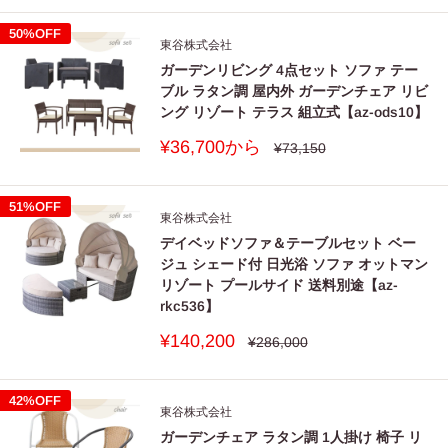
価
価
格
格
50%OFF
東谷株式会社
ガーデンリビング 4点セット ソファ テー
ブル ラタン調 屋内外 ガーデンチェア リビ
ング リゾート テラス 組立式【az-ods10】
販
¥36,700から
通
¥73,150
常
売
価
価
格
格
51%OFF
東谷株式会社
デイベッドソファ＆テーブルセット ベー
ジュ シェード付 日光浴 ソファ オットマン
リゾート プールサイド 送料別途【az-
rkc536】
販
¥140,200
通
¥286,000
常
売
価
価
格
格
42%OFF
東谷株式会社
ガーデンチェア ラタン調 1人掛け 椅子 リ