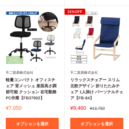
31%OFF
不二貿易株式会社
不二貿易株式会社
軽量コンパクト オフィスチ
リラックスチェアー スリム
ェア 背メッシュ 座面高さ調
北欧デザイン 折りたたみチ
節可能 クッション 在宅勤務
ェア 1人掛け パーソナルチェ
PC作業【FB37902】
ア【FB-84】
販
販
¥7,050
¥9,460
通
¥13,750
常
売
売
価
価
価
格
格
格
オプションを選択
オプションを選択