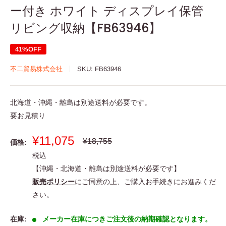
ー付き ホワイト ディスプレイ保管
リビング収納【FB63946】
41%OFF
不二貿易株式会社
SKU:
FB63946
北海道・沖縄・離島は別途送料が必要です。
要お見積り
販
¥11,075
通
¥18,755
価格:
常
売
税込
価
価
格
【沖縄・北海道・離島は別途送料が必要です】
格
販売ポリシー
にご同意の上、ご購入お手続きにお進みくだ
さい。
在庫:
メーカー在庫につきご注文後の納期確認となります。