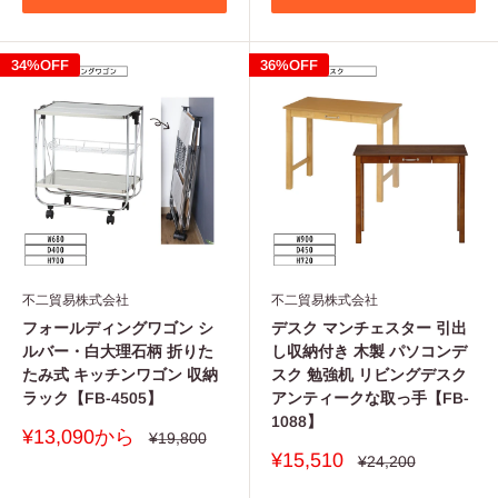
34%OFF
36%OFF
不二貿易株式会社
不二貿易株式会社
フォールディングワゴン シ
デスク マンチェスター 引出
ルバー・白大理石柄 折りた
し収納付き 木製 パソコンデ
たみ式 キッチンワゴン 収納
スク 勉強机 リビングデスク
ラック【FB-4505】
アンティークな取っ手【FB-
1088】
販
¥13,090から
通
¥19,800
常
売
販
¥15,510
通
¥24,200
価
価
常
売
格
価
格