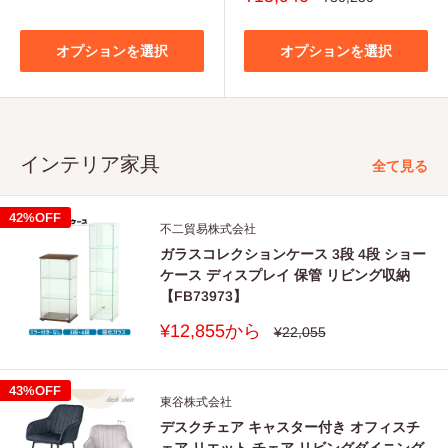
価
価
常
売
格
価
格
価
格
格
オプションを選択
オプションを選択
インテリア家具
全て見る
42%OFF
不二貿易株式会社
ガラスコレクションケース 3段 4段 ショー
ケース ディスプレイ 保管 リビング収納
【FB73973】
販
¥12,855から
通
¥22,055
常
売
価
価
格
格
43%OFF
東谷株式会社
デスクチェア キャスター付き オフィスチ
ェア リエット チェア リビングダイニング