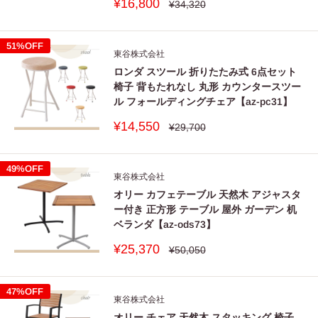
販
¥16,800
通
¥34,320
常
売
価
価
格
格
51%OFF
東谷株式会社
ロンダ スツール 折りたたみ式 6点セット
椅子 背もたれなし 丸形 カウンタースツー
ル フォールディングチェア【az-pc31】
販
¥14,550
通
¥29,700
常
売
価
価
格
格
49%OFF
東谷株式会社
オリー カフェテーブル 天然木 アジャスタ
ー付き 正方形 テーブル 屋外 ガーデン 机
ベランダ【az-ods73】
販
¥25,370
通
¥50,050
常
売
価
価
格
格
47%OFF
東谷株式会社
オリー チェア 天然木 スタッキング 椅子