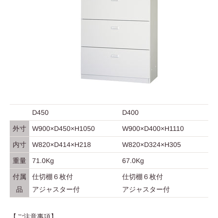
D450
D400
外寸
W900×D450×H1050
W900×D400×H1110
内寸
W820×D414×H218
W820×D324×H305
重量
71.0Kg
67.0Kg
付属
仕切棚６枚付
仕切棚６枚付
品
アジャスター付
アジャスター付
【ご注意事項】