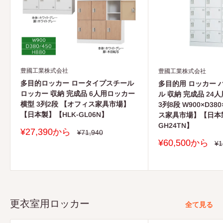
豊國工業株式会社
豊國工業株式会社
多目的ロッカー ロータイプスチール
多目的用 ロッカー 
ロッカー 収納 完成品 6人用ロッカー
ル 収納 完成品 24
横型 3列2段 【オフィス家具市場】
3列8段 W900×D38
【日本製】【HLK-GL06N】
ス家具市場】【日本製
GH24TN】
販
¥27,390から
通
¥71,940
常
売
販
¥60,500から
通
¥1
価
価
常
売
格
価
格
価
格
格
更衣室用ロッカー
全て見る