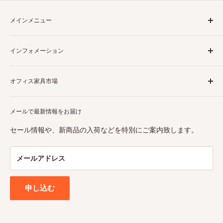
メインメニュー
ホーム
インフォメーション
収納書庫
ロッカー
商品について
オフィス家具市場
掃除用具入れ
決済について
靴箱
配送について
当店は様々なビジネスシーンで大活躍するオフィス家具を販
机・カウンター
メールで最新情報をお届け
破損・誤出荷・不良品について
売しています。また、
東大阪市の実店舗
は関西最大級の売り
チェア
場面積を誇ります。是非お気軽にお越しください。スタッフ
返品・交換・キャンセルについて
セール情報や、新商品の入荷などを特別にご案内致します。
一同、心よりお待ちしております。
ラック
利用規約
インテリア
特定商取引法に基づく表記
メールアドレス
OUTLET
プライバシーポリシー
福祉家具
各種帳票ダウンロード
申し込む
他製品
全商品