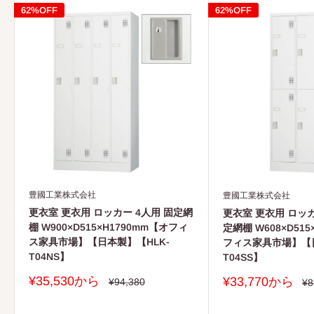
62%OFF
62%OFF
豊國工業株式会社
豊國工業株式会社
更衣室 更衣用 ロッカー 4人用 固定網
更衣室 更衣用 ロッカ
棚 W900×D515×H1790mm【オフィ
定網棚 W608×D515
ス家具市場】【日本製】【HLK-
フィス家具市場】【日
T04NS】
T04SS】
販
¥35,530から
販
¥33,770から
通
¥94,380
通
¥8
常
売
常
売
価
価
価
価
格
格