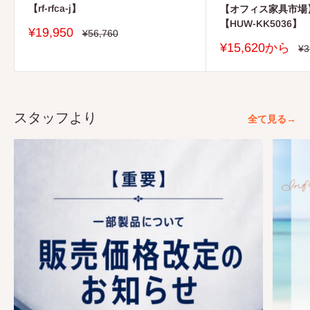
【rf-rfca-j】
【オフィス家具市場
【HUW-KK5036】
販
¥19,950
通
¥56,760
常
売
販
¥15,620から
通
¥3
価
価
常
売
格
価
格
価
格
格
スタッフより
全て見る→