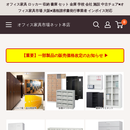
コ
オフィス家具 ロッカー 収納 書庫 セット 金庫 学校 会社 施設 中古チェア■オ
ン
フィス家具市場 大阪■適格請求書発行事業者 インボイス対応
テ
0
オフィス家具市場ネット本店
ン
ツ
に
ス
【重要】一部製品の販売価格改定のお知らせ ▶
キ
ッ
プ
す
る