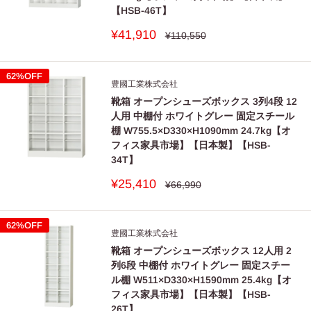
【HSB-46T】
販
¥41,910
通
¥110,550
常
売
価
価
格
格
62%OFF
豊國工業株式会社
靴箱 オープンシューズボックス 3列4段 12
人用 中棚付 ホワイトグレー 固定スチール
棚 W755.5×D330×H1090mm 24.7kg【オ
フィス家具市場】【日本製】【HSB-
34T】
販
¥25,410
通
¥66,990
常
売
価
価
格
格
62%OFF
豊國工業株式会社
靴箱 オープンシューズボックス 12人用 2
列6段 中棚付 ホワイトグレー 固定スチー
ル棚 W511×D330×H1590mm 25.4kg【オ
フィス家具市場】【日本製】【HSB-
26T】