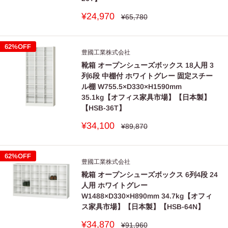
販
¥24,970
通
¥65,780
常
売
価
価
格
格
62%OFF
豊國工業株式会社
靴箱 オープンシューズボックス 18人用 3
列6段 中棚付 ホワイトグレー 固定スチー
ル棚 W755.5×D330×H1590mm
35.1kg【オフィス家具市場】【日本製】
【HSB-36T】
販
¥34,100
通
¥89,870
常
売
価
価
格
格
62%OFF
豊國工業株式会社
靴箱 オープンシューズボックス 6列4段 24
人用 ホワイトグレー
W1488×D330×H890mm 34.7kg【オフィ
ス家具市場】【日本製】【HSB-64N】
販
¥34,870
通
¥91,960