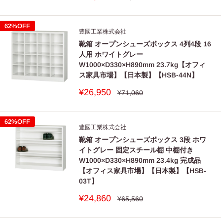
常
売
価
価
格
格
62%OFF
豊國工業株式会社
靴箱 オープンシューズボックス 4列4段 16
人用 ホワイトグレー
W1000×D330×H890mm 23.7kg【オフィ
ス家具市場】【日本製】【HSB-44N】
販
¥26,950
通
¥71,060
常
売
価
価
格
格
62%OFF
豊國工業株式会社
靴箱 オープンシューズボックス 3段 ホワ
イトグレー 固定スチール棚 中棚付き
W1000×D330×H890mm 23.4kg 完成品
【オフィス家具市場】【日本製】【HSB-
03T】
販
¥24,860
通
¥65,560
常
売
価
価
格