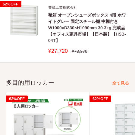
格
62%OFF
豊國工業株式会社
靴箱 オープンシューズボックス 4段 ホワ
イトグレー 固定スチール棚 中棚付き
W1000×D330×H1090mm 30.3kg 完成品
【オフィス家具市場】【日本製】【HSB-
04T】
販
¥27,720
通
¥73,370
常
売
価
価
格
格
多目的用ロッカー
全て見る
62%OFF
62%OFF