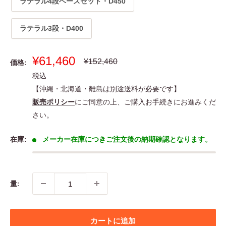
ラテラル4段ベースセット・D450
ラテラル3段・D400
販
¥61,460
通
¥152,460
価格:
常
売
税込
価
価
格
【沖縄・北海道・離島は別途送料が必要です】
格
販売ポリシー
にご同意の上、ご購入お手続きにお進みくだ
さい。
在庫:
メーカー在庫につきご注文後の納期確認となります。
量:
カートに追加