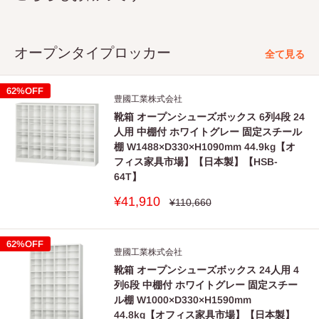
オープンタイプロッカー
全て見る
62%OFF
豊國工業株式会社
靴箱 オープンシューズボックス 6列4段 24
人用 中棚付 ホワイトグレー 固定スチール
棚 W1488×D330×H1090mm 44.9kg【オ
フィス家具市場】【日本製】【HSB-
64T】
販
¥41,910
通
¥110,660
常
売
価
価
格
格
62%OFF
豊國工業株式会社
靴箱 オープンシューズボックス 24人用 4
列6段 中棚付 ホワイトグレー 固定スチー
ル棚 W1000×D330×H1590mm
44.8kg【オフィス家具市場】【日本製】