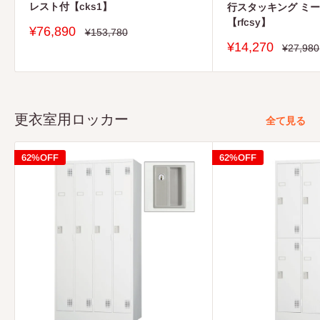
レスト付【cks1】
行スタッキング ミ
【rfcsy】
販
¥76,890
通
¥153,780
常
売
販
¥14,270
通
¥27,980
価
価
常
売
格
価
格
価
格
格
更衣室用ロッカー
全て見る
62%OFF
62%OFF