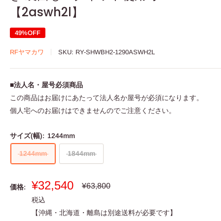
【2aswh2l】
49%OFF
RFヤマカワ
SKU:
RY-SHWBH2-1290ASWH2L
■法人名・屋号必須商品
この商品はお届けにあたって法人名か屋号が必須になります。
個人宅へのお届けはできませんのでご注意ください。
サイズ(幅):
1244mm
1244mm
1844mm
販
¥32,540
通
¥63,800
価格:
常
売
税込
価
価
格
【沖縄・北海道・離島は別途送料が必要です】
格