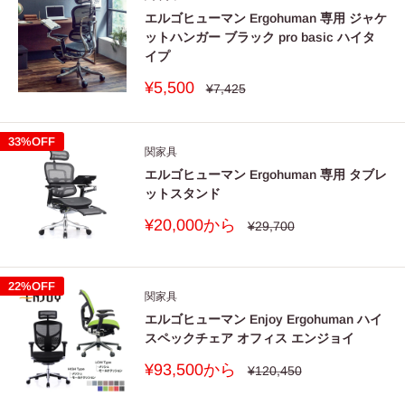
エルゴヒューマン Ergohuman 専用 ジャケ
ットハンガー ブラック pro basic ハイタ
イプ
販
¥5,500
通
¥7,425
常
売
価
価
格
格
33%OFF
関家具
エルゴヒューマン Ergohuman 専用 タブレ
ットスタンド
販
¥20,000から
通
¥29,700
常
売
価
価
格
格
22%OFF
関家具
エルゴヒューマン Enjoy Ergohuman ハイ
スペックチェア オフィス エンジョイ
販
¥93,500から
通
¥120,450
常
売
価
価