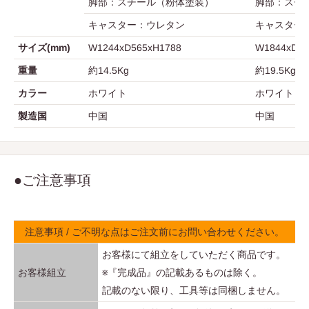
脚部：スチール（粉体塗装）
脚部：スチ
キャスター：ウレタン
キャスター
サイズ(mm)
W1244xD565xH1788
W1844xD56
重量
約14.5Kg
約19.5Kg
カラー
ホワイト
ホワイト
製造国
中国
中国
●ご注意事項
注意事項 / ご不明な点はご注文前にお問い合わせください。
お客様にて組立をしていただく商品です。
お客様組立
※『完成品』の記載あるものは除く。
記載のない限り、工具等は同梱しません。