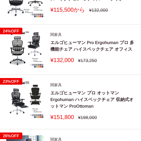
販
¥115,500から
通
¥132,000
常
売
価
価
格
格
24%OFF
関家具
エルゴヒューマン Pro Ergohuman プロ 多
機能チェア ハイスペックチェア オフィス
販
¥132,000
通
¥173,250
常
売
価
価
格
格
23%OFF
関家具
エルゴヒューマン プロ オットマン
Ergohuman ハイスペックチェア 収納式オ
ットマン ProOttoman
販
¥151,800
通
¥198,000
常
売
価
価
格
格
26%OFF
関家具