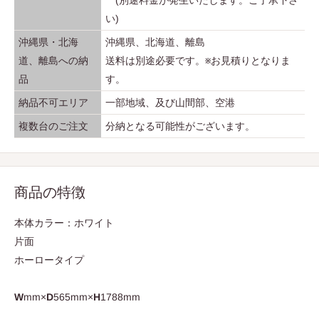
い)
沖縄県・北海
沖縄県、北海道、離島
道、離島への納
送料は別途必要です。※お見積りとなりま
品
す。
納品不可エリア
一部地域、及び山間部、空港
複数台のご注文
分納となる可能性がございます。
商品の特徴
本体カラー：ホワイト
片面
ホーロータイプ
W
mm×
D
565mm×
H
1788mm