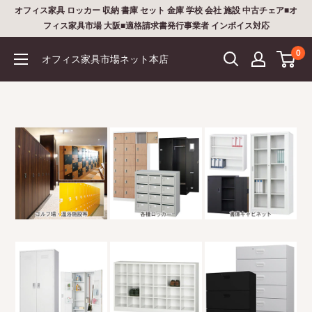
コ
オフィス家具 ロッカー 収納 書庫 セット 金庫 学校 会社 施設 中古チェア■オ
ン
フィス家具市場 大阪■適格請求書発行事業者 インボイス対応
テ
0
オフィス家具市場ネット本店
ン
ツ
に
ス
キ
ッ
プ
す
る