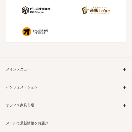
メインメニュー
ホーム
インフォメーション
収納書庫
ロッカー
商品について
オフィス家具市場
掃除用具入れ
決済について
靴箱
配送について
当店は様々なビジネスシーンで大活躍するオフィス家具を販
机・カウンター
メールで最新情報をお届け
破損・誤出荷・不良品について
売しています。また、
東大阪市の実店舗
は関西最大級の売り
チェア
場面積を誇ります。是非お気軽にお越しください。スタッフ