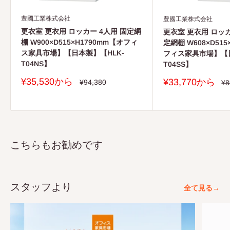
豊國工業株式会社
豊國工業株式会社
更衣室 更衣用 ロッカー 4人用 固定網
更衣室 更衣用 ロッカ
棚 W900×D515×H1790mm【オフィ
定網棚 W608×D515
ス家具市場】【日本製】【HLK-
フィス家具市場】【日
T04NS】
T04SS】
販
¥35,530から
販
¥33,770から
通
¥94,380
通
¥8
常
売
常
売
価
価
価
価
格
格
格
格
こちらもお勧めです
スタッフより
全て見る→