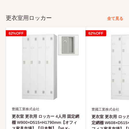
（イ）消耗部品（弊社指定部品）の交換
（口）第三者から転売・譲渡を受けた場合
更衣室用ロッカー
全て見る
（ハ）中古品を購入した場合
（二）火災・水害・塩害・ガス害や地震などの天災地変に
62%OFF
62%OFF
よる故障または破損（一部製品を除く）
（ホ）故意・過失に関係なく、使用上の誤りによる故障ま
たは破損
（へ）加工・改造、不当な修理による故障または破損
（卜）屋外・温浴施設・プールなどで使用された場合の故
障または破損（一部製品を除く）
（チ）使用上の消耗により発生する異音などの現象変質ま
たはさび・かびの発生
（リ）外観の傷・ヘこみ・変形や再現のできない不良
（ヌ）一般的に品質や機能上、影蓉のない感応的現象（に
豊國工業株式会社
豊國工業株式会社
おい、音嗚りや振動など）
更衣室 更衣用 ロッカー 4人用 固定網
更衣室 更衣用 ロッカ
棚 W900×D515×H1790mm【オフィ
定網棚 W608×D515
ス家具市場】【日本製】【HLK-
フィス家具市場】【日