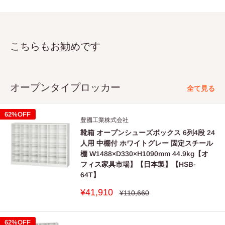
ます。
■
乱暴な取扱いや用途以外の使用、分解・改造はしないでく
ださい。
こちらもお勧めです
破損やケガをすることがあります。
■
キャスター付き製品を移動させるときは転制の可能性がご
ざいますので段差に注意して、必ず長手方向に移動させて
オープンタイプロッカー
全て見る
ください。
■
製品の持ち運び、組立、設置の際はすべり止めの付いた手
62%OFF
豊國工業株式会社
袋をご使用ください。
靴箱 オープンシューズボックス 6列4段 24
■
アジャスター付き製品は床や壁にきちんと接するように調
人用 中棚付 ホワイトグレー 固定スチール
棚 W1488×D330×H1090mm 44.9kg【オ
整してお使いください。
フィス家具市場】【日本製】【HSB-
■
耐力のない床、水平でない床に設置する場合は、ベニヤ板
64T】
等を使用し、水平な場所に設置してください。
販
¥41,910
通
¥110,660
水平が保たれない状態で設置すると、製品のゆがみ、扉な
常
売
価
価
ど可動部の操作不良、施錠の不備などの支障をきたすこと
格
格
62%OFF
があります。