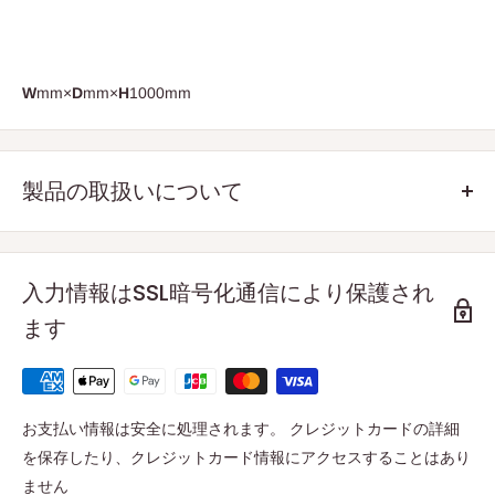
W
mm×
D
mm×
H
1000mm
製品の取扱いについて
■
安全に使用していただくため、「使用上の注意」「取扱説
入力情報はSSL暗号化通信により保護され
明書」をお読み頂き、正しく使用してください。
ます
また、取扱説明書は大切に保管してください。
■
製品に貼ってある取扱い注意シールは剥がさないでくださ
い。
お支払い情報は安全に処理されます。 クレジットカードの詳細
■
使用中に異常や不具合を発見した時は、ただちに使用を中
を保存したり、クレジットカード情報にアクセスすることはあり
止してお買い上げの販売店までご連絡ください。
ません
そのまま使用を続けると、重大なケガをするおそれがあり