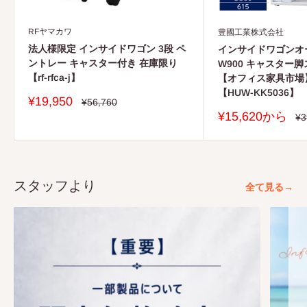
RFヤマカワ
豊國工業株式会社
法人様限定 インサイドワゴン 3段 ペ
インサイドワゴンオー
ントレー キャスター付き 在庫限り
W900 キャスター
【rf-rfca-j】
【オフィス家具市場
【HUW-KK5036】
販
¥19,950
通
¥56,760
常
売
販
¥15,620から
通
¥3
価
価
常
売
格
価
格
価
格
格
スタッフより
全て見る→