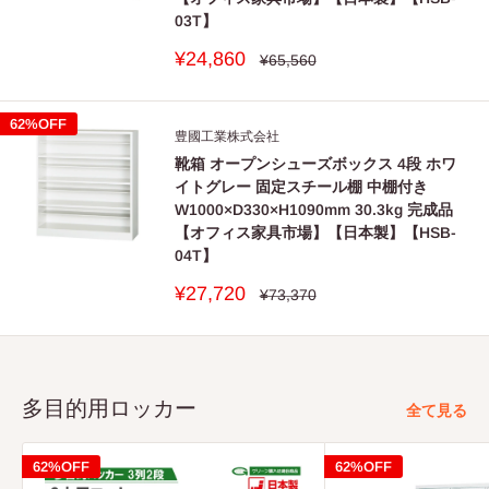
し兼ねます。
03T】
■
保証期間は社団法人日本オフィス家貝協会(JOIFA)のガイド
販
¥24,860
通
¥65,560
常
売
ラインに準拠し、お買い上げの日から下記の年限とさせて
価
価
格
いただきます。
格
62%OFF
豊國工業株式会社
靴箱 オープンシューズボックス 4段 ホワ
外観・表面
イトグレー 固定スチール棚 中棚付き
1年
塗装・樹脂部品の変色、退色や磨耗
仕上げ
W1000×D330×H1090mm 30.3kg 完成品
【オフィス家具市場】【日本製】【HSB-
機構部・可
04T】
2年
扉の開閉．錠前などの故障
動部
販
¥27,720
通
¥73,370
3年
構造部材
強度・構造体にかかわる破損
常
売
価
価
格
格
※使用頻度としましては、週40時間（週5日として1日8時間）の
多目的用ロッカー
労働時間を想定しています。
全て見る
■アフタ一部品は製品廃番後5年間対応いたします。
62%OFF
62%OFF