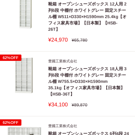
靴箱 オープンシューズボックス 12人用 2
■
上段の扉や引出しを開いたまま着替えや作業をしないでく
列6段 中棚付 ホワイトグレー 固定スチー
ださい。
ル棚 W511×D330×H1590mm 25.4kg【オ
立ち上がった際に上段の扉や引出しでケガをすることがあ
フィス家具市場】【日本製】【HSB-
ります。
26T】
■
製品を積み重ねる場合は上下連結を行ってください。
販
¥24,970
通
¥65,780
常
売
指定以外の積み重ねはしないでください。正しく設置され
価
価
格
ないと転倒しケガをすることがあります。
格
62%OFF
豊國工業株式会社
■
ボルトやネジがゆるんだまま使用しないでください。
靴箱 オープンシューズボックス 18人用 3
本体が壊れたり、可動部が故障したり、部材が落下したり
列6段 中棚付 ホワイトグレー 固定スチー
してケガをすることがあります。
ル棚 W755.5×D330×H1590mm
ボルトやネジのゆるみを発見された際は締め直してくださ
35.1kg【オフィス家具市場】【日本製】
【HSB-36T】
い。
販
¥34,100
通
¥89,870
■
天板（天板の外縁部）に耐荷重以上のものを乗せないでく
常
売
ださい。
価
価
格
格
天板のたわみによって落下することがあります。
62%OFF
豊國工業株式会社
■
子鍵を本体の中に入れて扉を閉めないでください。
靴箱 オープンシューズボックス 6列4段 24