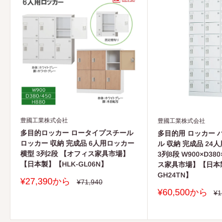
■
無料修理規定
1
保証項目は日本国内においてのみ有効となります。
2
保証期間中に、取扱説明書の注意書にしたがった正常な使
用状態で当社の
責任と認められる不具合・故障が発生した場合は、無料修
理をさせていただきます。その際、部材交換が必要な場合
に本製品と同等の機能部材を使用する場合があります。
また、弊社の判断により製品全体を交換させていただくこ
豊國工業株式会社
豊國工業株式会社
とがありますので、あらかじめご了承願います。
多目的ロッカー ロータイプスチール
多目的用 ロッカー 
ロッカー 収納 完成品 6人用ロッカー
ル 収納 完成品 24
3
お買い上げ日から保証期間中に故障が発生した場合はお買
横型 3列2段 【オフィス家具市場】
3列8段 W900×D38
い上げの販売店へご相談ください。
【日本製】【HLK-GL06N】
ス家具市場】【日本製
GH24TN】
4
保証期間が過ぎた後や保証が適用されない故障につきまし
販
¥27,390から
通
¥71,940
常
ては、有料にて修理を承ります。
売
販
¥60,500から
通
¥1
価
価
常
売
格
5
保証期間内でも以下の場合は有料となりますのでご了承願
価
格
価
格
格
います。