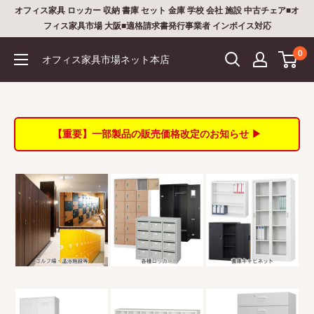
コ
オフィス家具 ロッカー 収納 書庫 セット 金庫 学校 会社 施設 中古チェア■オ
ン
フィス家具市場 大阪■適格請求書発行事業者 インボイス対応
テ
0
オフィス家具市場ネット本店
ン
ツ
に
ス
【重要】一部製品の販売価格改定のお知らせ ▶
キ
ッ
プ
す
る