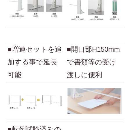
■増連セットを追
■開口部H150mm
加する事で延長
で書類等の受け
可能
渡しに便利
■転倒試験済みの