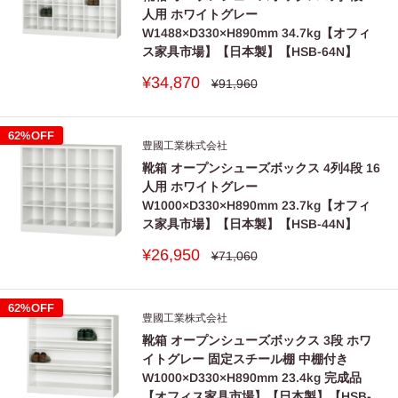
また、スペアキーは施錠後の紛失に備えて別のところに保
人用 ホワイトグレー
W1488×D330×H890mm 34.7kg【オフィ
管してください。
ス家具市場】【日本製】【HSB-64N】
■
施錠状態にして扉を閉めないでください。
販
¥34,870
通
¥91,960
錠のかかり部が破損することがあります。
常
売
価
価
■
危険物（壊れ物、薬品、生き物など）は収納しないでくだ
格
格
62%OFF
さい。
豊國工業株式会社
人体や衣服などを傷つける可能性があります。
靴箱 オープンシューズボックス 4列4段 16
人用 ホワイトグレー
■
貢重品は保管しないでください。
W1000×D330×H890mm 23.7kg【オフィ
簡易施錠ですので、錠を壊されて盗まれる可能性がありま
ス家具市場】【日本製】【HSB-44N】
す。
販
¥26,950
通
¥71,060
■
製品の梱包など、お届けに関しては万全を尽くしておりま
常
売
価
価
すが、配送中に損傷が生じる場合もあります。
格
格
62%OFF
商品到着当日を過ぎると事故処理が難しくなりますので、
豊國工業株式会社
必ず到着時に製品をご確認いただき万が一損偽のある場合
靴箱 オープンシューズボックス 3段 ホワ
は当日中にご連絡頂きますようお願いいたします。
イトグレー 固定スチール棚 中棚付き
W1000×D330×H890mm 23.4kg 完成品
■
受領後の打痕や傷などの破損事故に対する保証は対応いた
【オフィス家具市場】【日本製】【HSB-