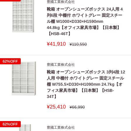
豊國工業株式会社
靴箱 オープンシューズボックス 24人用 4
■
製品が前方に傾いていると、靡が開いたり、引出しが飛び
列6段 中棚付 ホワイトグレー 固定スチー
出てくることがあります。
ル棚 W1000×D330×H1590mm
■
当カタログの掲載商品は全て屋内用になります。屋外での
44.8kg【オフィス家具市場】【日本製】
【HSB-46T】
使用は故障やサビの原因になります。
販
¥41,910
■
直射日光や熱が当たる場所、湿気、乾燥の著しい場所には
通
¥110,550
常
売
設置しないでください。変形、変色、サビの原因になりま
価
価
格
格
す。
62%OFF
豊國工業株式会社
■
直接水のかかる場所や水気の多い場所ではサビが発生する
靴箱 オープンシューズボックス 3列4段 12
恐れがあります。
人用 中棚付 ホワイトグレー 固定スチール
棚 W755.5×D330×H1090mm 24.7kg【オ
■
扉や引出しの内側に手を添えたまま操作をしないでくださ
フィス家具市場】【日本製】【HSB-
い。
34T】
はさまれてケガをすることがあります。
販
¥25,410
通
¥66,990
■
本体、棚板、引出しの上に乗らないでください。
常
売
価
価
壊れたり、転倒したりして重大なケガをすることがありま
格
格
62%OFF
す。
豊國工業株式会社