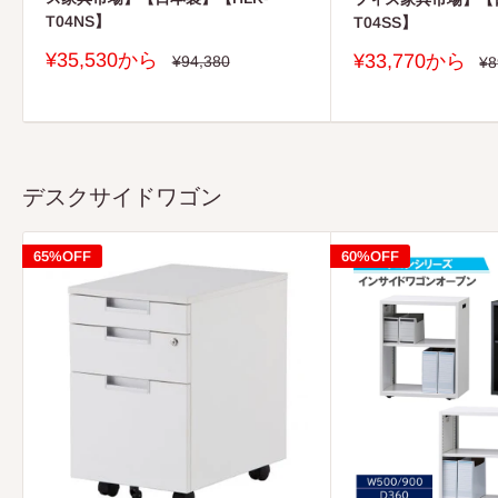
T04NS】
T04SS】
販
¥35,530から
販
¥33,770から
通
¥94,380
通
¥8
常
売
常
売
価
価
価
価
格
格
格
格
デスクサイドワゴン
65%OFF
60%OFF