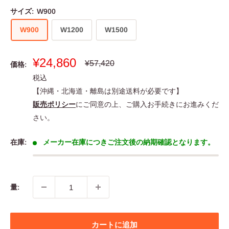
サイズ:
W900
W900
W1200
W1500
販
¥24,860
通
¥57,420
価格:
常
売
税込
価
価
格
【沖縄・北海道・離島は別途送料が必要です】
格
販売ポリシー
にご同意の上、ご購入お手続きにお進みくだ
さい。
在庫:
メーカー在庫につきご注文後の納期確認となります。
量:
カートに追加