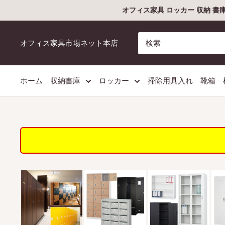
コ
オフィス家具 ロッカー 収納 書
ン
テ
オフィス家具市場ネット本店
ン
ツ
に
ホーム
収納書庫
ロッカー
掃除用具入れ
靴箱
ス
キ
ッ
プ
す
る