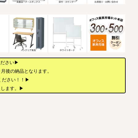
ください▶
ヶ月後の納品となります。
店ください！！▶
たします。▶