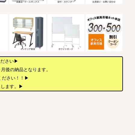
ください▶
ヶ月後の納品となります。
店ください！！▶
たします。▶