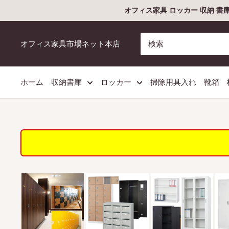
コ
オフィス家具 ロッカー 収納 書
ン
テ
オフィス家具市場ネット本店
ン
ツ
に
ホーム
収納書庫
ロッカー
掃除用具入れ
靴箱
ス
キ
ッ
プ
す
る