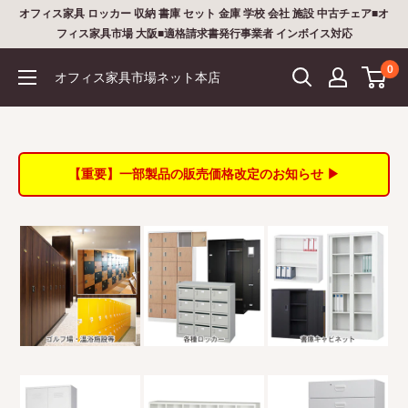
コ
オフィス家具 ロッカー 収納 書庫 セット 金庫 学校 会社 施設 中古チェア■オ
ン
フィス家具市場 大阪■適格請求書発行事業者 インボイス対応
テ
0
オフィス家具市場ネット本店
ン
ツ
に
ス
【重要】一部製品の販売価格改定のお知らせ ▶
キ
ッ
プ
す
る