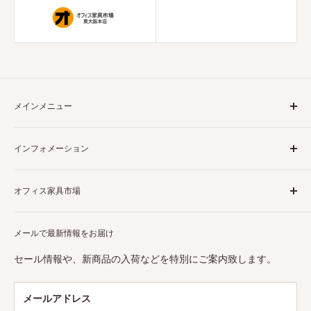
メインメニュー
ホーム
インフォメーション
収納書庫
ロッカー
商品について
オフィス家具市場
掃除用具入れ
決済について
靴箱
配送について
当店は様々なビジネスシーンで大活躍するオフィス家具を販
机・カウンター
メールで最新情報をお届け
破損・誤出荷・不良品について
売しています。また、
東大阪市の実店舗
は関西最大級の売り
チェア
場面積を誇ります。是非お気軽にお越しください。スタッフ
返品・交換・キャンセルについて
セール情報や、新商品の入荷などを特別にご案内致します。
一同、心よりお待ちしております。
ラック
利用規約
インテリア
特定商取引法に基づく表記
メールアドレス